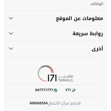
الوظائف
معلومات عن الموقع
روابط سريعة
أخرى
047771777
171
رقم مركز الاتصال
600565554