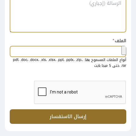
الملف
أنواع الملفات المسموح بها: .pdf، .doc، .docx، .xls، .xlsx، .ppt، .pptx، .zip،
.rar حتى 5 ميجا بايت