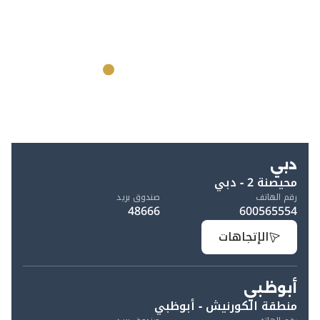
دبي
محيصنة 2 - دبي
رقم الهاتف
صندوق بريد
48666
600565554
الإتجاهات
أبوظبي
منطقة الكورنيش - أبوظبي