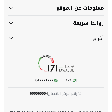
معلومات عن الموقع
روابط سريعة
أخرى
047771777
171
رقم مركز الاتصال
600565554
حقوق الطبع © 2025 جميع الحقوق محفوظة. وزارة الصناعة والتكنولوجيا