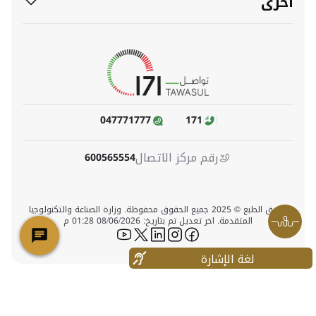
أخرى
047771777
171
رقم مركز الاتصال
600565554
حقوق الطبع © 2025 جميع الحقوق محفوظة. وزارة الصناعة والتكنولوجيا
المتقدمة. اخر تعديل تم بتاريخ: 08/06/2026 01:28 م
icon-youtube
icon-twitter
icon-linkedin
icon-instagram
icon-facebook
لغة الإشارة