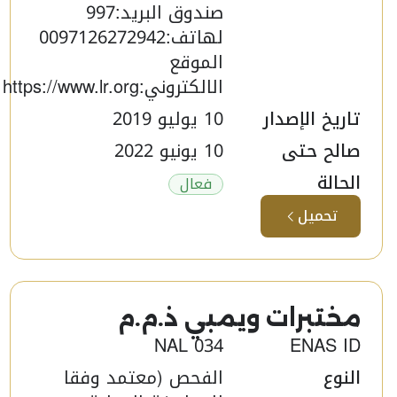
صندوق البريد:997
لهاتف:0097126272942
الموقع
الالكتروني:https://www.lr.org
تاريخ الإصدار
10 يوليو 2019
صالح حتى
10 يونيو 2022
الحالة
فعال
تحميل
مختبرات ويمبي ذ.م.م ​
NAL 034
ENAS ID
النوع
الفحص (معتمد وفقا