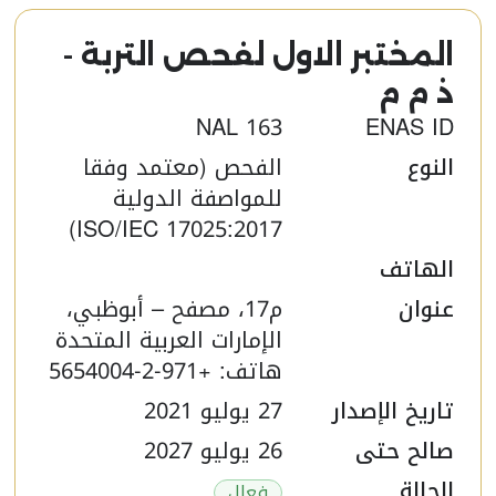
المختبر الاول لفحص التربة -
ذ م م ​
NAL 163
ENAS ID
النوع
الفحص (معتمد وفقا
للمواصفة الدولية
ISO/IEC 17025:2017)
الهاتف
عنوان
م17، مصفح – أبوظبي،
الإمارات العربية المتحدة
هاتف: +971-2-5654004
تاريخ الإصدار
27 يوليو 2021
صالح حتى
26 يوليو 2027
الحالة
فعال