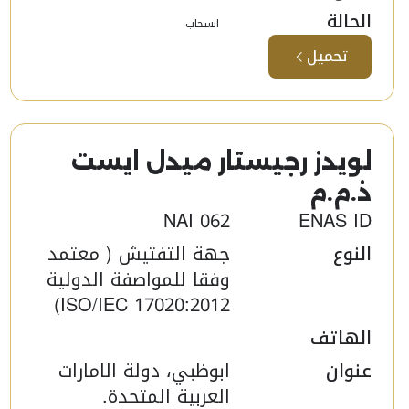
الحالة
انسحاب
تحميل
لويدز رجيستار ميدل ايست
ذ.م.م​
NAI 062
ENAS ID
النوع
جهة التفتيش ( معتمد
وفقا للمواصفة الدولية
ISO/IEC 17020:2012)
الهاتف
عنوان
ابوظبي، دولة الامارات
العربية المتحدة.