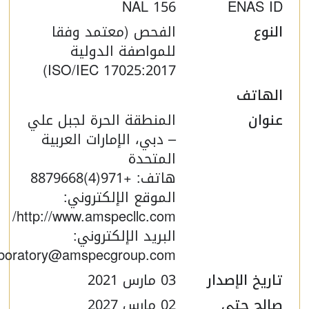
NAL 156
ENAS ID
النوع
الفحص (معتمد وفقا
للمواصفة الدولية
ISO/IEC 17025:2017)
الهاتف
عنوان
المنطقة الحرة لجبل علي
– دبي، الإمارات العربية
المتحدة
هاتف: +971(4)8879668
الموقع الإلكتروني:
http://www.amspecllc.com/
البريد الإلكتروني:
Laboratory@amspecgroup.com
تاريخ الإصدار
03 مارس 2021
صالح حتى
02 مارس 2027