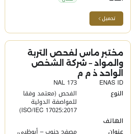
تحميل
مختبر ماس لفحص التربة
والمواد – شركة الشخص
الواحد ذ م م ​
NAL 173
ENAS ID
النوع
الفحص (معتمد وفقا
للمواصفة الدولية
ISO/IEC 17025:2017)
الهاتف
عنوان
مصفح جنوب – أبوظبي،