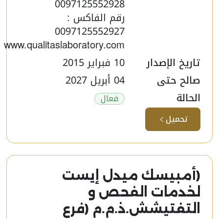
0097125552928
رقم الفاكس :
0097125552927
www.qualitaslaboratory.com
تاريخ الإصدار
10 فبراير 2015
صالح حتى
04 أبريل 2027
الحالة
فعال
تحميل
(أمبيسك ميدل إيست
لخدمات الفحص و
التفتيشش.ذ.م.م (فرع​