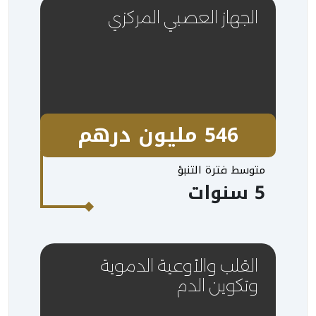
الجهاز العصبي المركزي
546 مليون درهم
متوسط فترة التنبؤ
5 سنوات
القلب والأوعية الدموية
وتكوين الدم