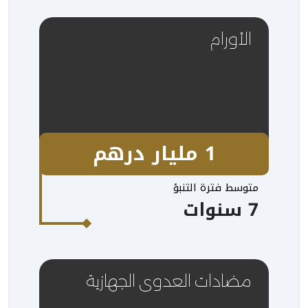
الأورام
1 مليار درهم
متوسط فترة التنبؤ
7 سنوات
مضادات العدوى الجهازية