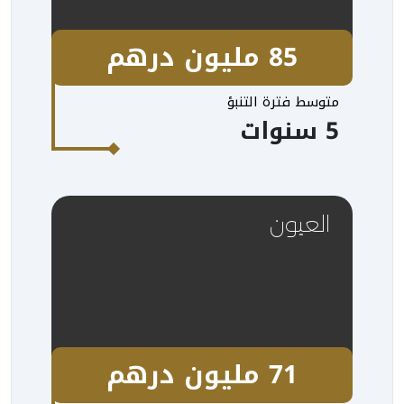
85 مليون درهم
متوسط فترة التنبؤ
5 سنوات
العيون
71 مليون درهم