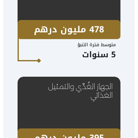
478 مليون درهم
متوسط فترة التنبؤ
5 سنوات
الجهاز الغُدِّي والتمثيل
الغذائي
395 مليون درهم