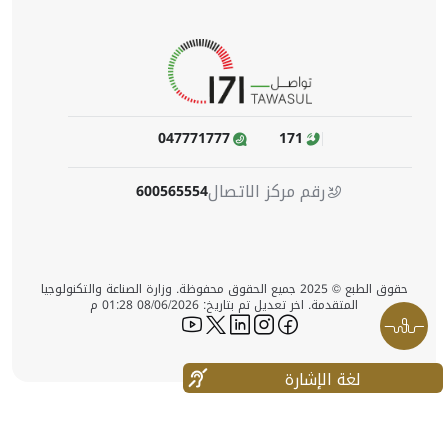
047771777
171
رقم مركز الاتصال
600565554
حقوق الطبع © 2025 جميع الحقوق محفوظة. وزارة الصناعة والتكنولوجيا
المتقدمة. اخر تعديل تم بتاريخ: 08/06/2026 01:28 م
icon-youtube
icon-twitter
icon-linkedin
icon-instagram
icon-facebook
لغة الإشارة