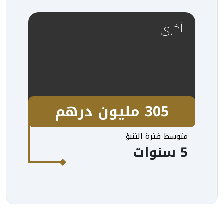
أخرى
305 مليون درهم
متوسط فترة التنبؤ
5 سنوات