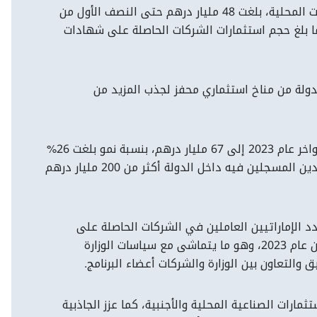
وتحققت تحت مظلة البرنامج منذ تطبيقه، زيادة نوعية في معدلات إنفاق الشركات الوطنية الكبرى على المشتريات والخدمات المحلية، بلغت 48 مليار درهم حتى النصف الأول من
لكبرى في الدولة، كما بلغ حجم استثمارات الشركات الحاصلة على شهادات
لدولة من مناخ استثماري محفز لجذب المزيد من
ويشهد البرنامج نموا مستمراً، حيث حقق 53 مليار درهم خلال العام 2022 بزيادة قدرها 25% مقارنة بعام 2021، كما وصلت أواخر عام 2023 إلى 67 مليار درهم، بنسبة نمو بلغت 26%
في قيمة الإنفاق المحلي على المنتجات والخدمات ضمن الجهات المطبقة والمنضمة للبرنامج، وبلغت قيمة استثمارات الموردين المسجلين فيه داخل الدولة أكثر من 200 مليار درهم
 الإماراتيين العاملين في الشركات الحاصلة على
شهادة "المحتوى الوطني" حتى النصف الأول من عام 2024، حوالي 19 ألف إماراتي، بنسبة زيادة 40% على النصف الأول من عام 2023، وهو ما يتماشى مع سياسات الوزارة
التعاون بين الوزارة والشركات أعضاء البرنامج.
رات الصناعية المحلية والأجنبية، كما عزز الجاذبية