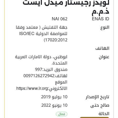
لويدز رجيستار ميدل ايست
ذ.م.م​
NAI 062
ENAS ID
النوع
جهة التفتيش ( معتمد وفقا
للمواصفة الدولية ISO/IEC
17020:2012)
الهاتف
عنوان
ابوظبي، دولة الامارات العربية
المتحدة.
صندوق البريد:997
لهاتف:0097126272942
الموقع
الالكتروني:https://www.lr.org
تاريخ الإصدار
10 يوليو 2019
صالح حتى
10 يونيو 2022
الحالة
فعال