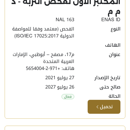
المختبر الاول لفحص التربة - ذ
م م ​
NAL 163
ENAS ID
النوع
الفحص (معتمد وفقا للمواصفة
الدولية ISO/IEC 17025:2017)
الهاتف
عنوان
م17، مصفح – أبوظبي، الإمارات
العربية المتحدة
هاتف: +971-2-5654004
تاريخ الإصدار
27 يوليو 2021
صالح حتى
26 يوليو 2027
الحالة
فعال
تحميل