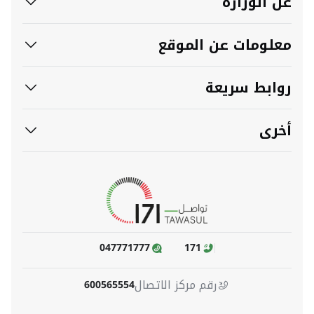
عن الوزارة
معلومات عن الموقع
روابط سريعة
أخرى
047771777
171
رقم مركز الاتصال
600565554