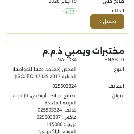
صالح حتى
19 يناير 2028
الحالة
فعال
تحميل
مختبرات ويمبي ذ.م.م ​
NAL 034
ENAS ID
النوع
الفحص (معتمد وفقا للمواصفة
الدولية ISO/IEC 17025:2017)
الهاتف
025503324
عنوان
مصفح -م 34 - أبوظبي، الإمارات
العربية المتحدة
هاتف: 025503324
فاكس: 025503387
ص.ب.: 115086
الموقع الإلكتروني: