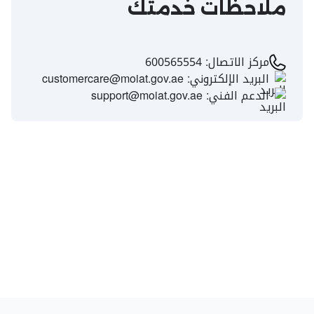
ملاحظات خدمتك
مركز الاتصال:
600565554
البريد الإلكتروني:
customercare@moiat.gov.ae
الدعم الفني:
support@moiat.gov.ae
الموافقة على إعفاء آلات، معدات،
ومواد أولية من الرسوم الجمركية​