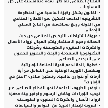
القطاع الصناعي بما يعزز نموه وتنافسيته على كل
المستويات
•
القانون يشكل ركيزة أساسية في المنظومة
التشريعية الداعمة لتمكين نمو القطاع الصناعي
في الدولة ورفع مساهمته في الناتج المحلي
الإجمالي
•
مرونة اشتراطات الترخيص الصناعي من حيث
العمالة وحجم الاستثمار يفتح المجال لرواد الأعمال
والشركات الصغيرة والمتوسطة وشركات
التكنولوجيا المتقدمة والبحث والتطوير للحصول
على الترخيص الصناعي
•
خطوة رائدة لدعم قدرة الصناعة الإماراتية
وسلاسل التوريد الوطنية على التعامل مع أية
أزمات أو طوارئ عالمية، وتمكين مبادرة "اصنع في
الإمارات"
•
توفير الظروف الداعمة لنمو القطاع الصناعي عبر
توحيد الإجراءات وخفض الرسوم وتوفير بيئة محفزة
لرواد الأعمال والشركات الصغيرة والمتوسطة
•
المرونة لإصدار المزيد من الحوافز والسياسات