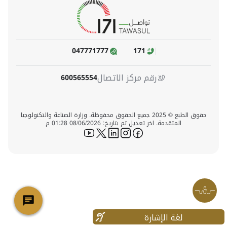
047771777
171
رقم مركز الاتصال
600565554
حقوق الطبع © 2025 جميع الحقوق محفوظة. وزارة الصناعة والتكنولوجيا
المتقدمة. اخر تعديل تم بتاريخ: 08/06/2026 01:28 م
icon-youtube
icon-twitter
icon-linkedin
icon-instagram
icon-facebook
لغة الإشارة