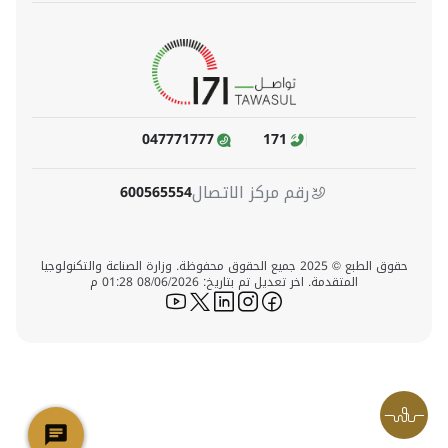
047771777
171
رقم مركز الاتصال
600565554
حقوق الطبع © 2025 جميع الحقوق محفوظة. وزارة الصناعة والتكنولوجيا
المتقدمة. اخر تعديل تم بتاريخ: 08/06/2026 01:28 م
icon-youtube
icon-twitter
icon-linkedin
icon-instagram
icon-facebook