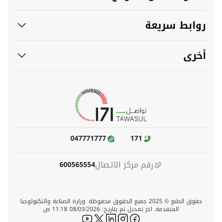
روابط سريعة
أخرى
047771777
171
رقم مركز الاتصال
600565554
حقوق الطبع © 2025 جميع الحقوق محفوظة. وزارة الصناعة والتكنولوجيا
المتقدمة. اخر تعديل تم بتاريخ: 08/03/2026 11:18 ص
icon-youtube
icon-twitter
icon-linkedin
icon-instagram
icon-facebook