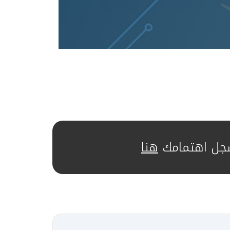
جل اهتمامك
هنا