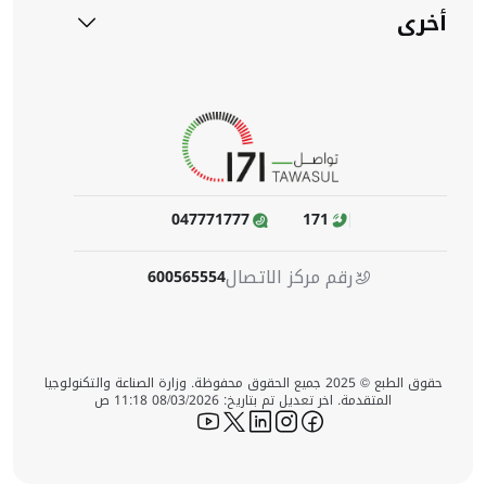
أخرى
047771777
171
رقم مركز الاتصال
600565554
حقوق الطبع © 2025 جميع الحقوق محفوظة. وزارة الصناعة والتكنولوجيا
المتقدمة. اخر تعديل تم بتاريخ: 08/03/2026 11:18 ص
icon-youtube
icon-twitter
icon-linkedin
icon-instagram
icon-facebook