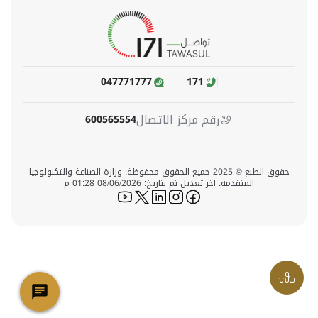
047771777
171
رقم مركز الاتصال
600565554
حقوق الطبع © 2025 جميع الحقوق محفوظة. وزارة الصناعة والتكنولوجيا
المتقدمة. اخر تعديل تم بتاريخ: 08/06/2026 01:28 م
icon-youtube
icon-twitter
icon-linkedin
icon-instagram
icon-facebook