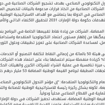
ل التكنولوجي الصناعي، بهدف تشجيع الشركات الصناعية في دولة ا
الشركات الصناعية من اتخاذ قرارات مدعومة بالبيانات لتخصيص المو
سهولة ممارسة الأعمال في القطاع الصناعي، بما يدعم مستهدفات 
 يمكّنها من إظهار مستوى اعتماد التكنولوجيا المتقدمة واستدام
ومساهمة المقيمين 10 بالمائة، وسيضاف إليها حالياً نسبة 5% كزيادة منفصلة سيتم احتسابها بنا
ب ميزة تنافسية في عملية الشراء للشركات الكبرى والهيئات الحكو
لمضافة 53 مليار درهم خلال العام 2022 بزيادة قدرها 25 بالمائة عن عام 2021.
عام والتكنولوجيا المتقدمة: "إن مؤشر التحول التكنولوجي الصناعي
رابعة، لكونه يشكل ركيزة رئيسة للاستراتيجية الوطنية للصناعة وا
مارية في القطاع الصناعي محلياً ودولياً.
قيمة الوطنية المضافة، نستهدف تحفيز الشركات في دولة الإمارات
إنتاجية وزيادة الاستدامة، وتعزيز القدرة التنافسية ورفع الكفاءة