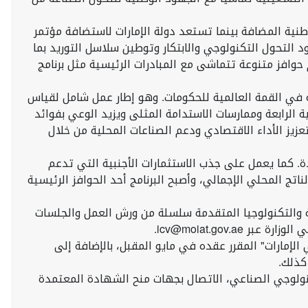
طنية المضافة بينما تستعد دولة الإمارات لاستضافة مؤتمر
المقبل. ونحن حريصون على دعم جهود التحول التكنولوجي والابتكار وتوطين سلاسل التوريد بما
حوافز متنوعة تتماشى مع المبادرات الرئيسية مثل برنامج
مة في القمة العالمية للحكومات. وهو إطار عمل شامل لقياس
 الرابعة وممارسات الاستدامة المثلى ويزيد الوعي بفوائد
لمضافة، الذي تم إطلاقه في عام 2021 كأحد "مشاريع الخمسين" لتعزيز الأداء الاقتصادي ودعم الصناعات المحلية من خلال
. كما يعمل على جذب الاستثمارات الأجنبية التي تدعم
تج المحلي الإجمالي، وأصبح البرنامج أحد الحوافز الرئيسية
ة والتكنولوجيا المتقدمة سلسلة من ورش العمل والجلسات
icv@moiat.gov.
لإمارات" المقرر عقده في مايو المقبل، بالإضافة إلى
كذلك.
كنولوجي الصناعي، الاتصال بجهات منح الشهادة المعتمدة