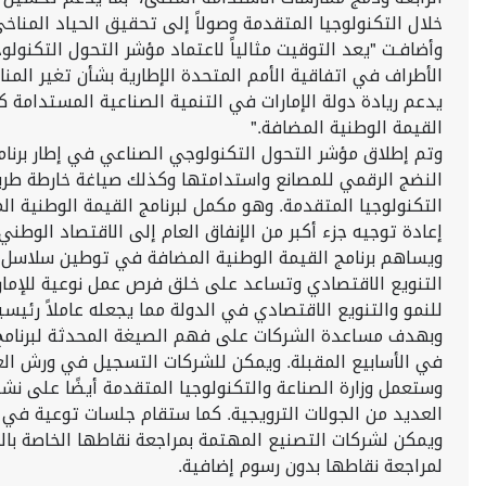
خلال التكنولوجيا المتقدمة وصولاً إلى تحقيق الحياد المناخي بحل
وأضافـت "يعد التوقيت مثالياً لاعتماد مؤشر التحول التكنو
يدعم ريادة دولة الإمارات في التنمية الصناعية المستدامة 
القيمة الوطنية المضافة."
وتم إطلاق مؤشر التحول التكنولوجي الصناعي في إطار برنامج
النضج الرقمي للمصانع واستدامتها وكذلك صياغة خارطة طريق 
إعادة توجيه جزء أكبر من الإنفاق العام إلى الاقتصاد الوطني.
ويساهم برنامج القيمة الوطنية المضافة في توطين سلاسل ال
التنويع الاقتصادي وتساعد على خلق فرص عمل نوعية للإماراتي
للنمو والتنويع الاقتصادي في الدولة مما يجعله عاملاً رئيسيا
وبهدف مساعدة الشركات على فهم الصيغة المحدثة لبرنامج ا
في الأسابيع المقبلة. ويمكن للشركات التسجيل في ورش العمل عن طر
وستعمل وزارة الصناعة والتكنولوجيا المتقدمة أيضًا على نش
العديد من الجولات الترويجية. كما ستقام جلسات توعية في 
ويمكن لشركات التصنيع المهتمة بمراجعة نقاطها الخاصة بال
لمراجعة نقاطها بدون رسوم إضافية.