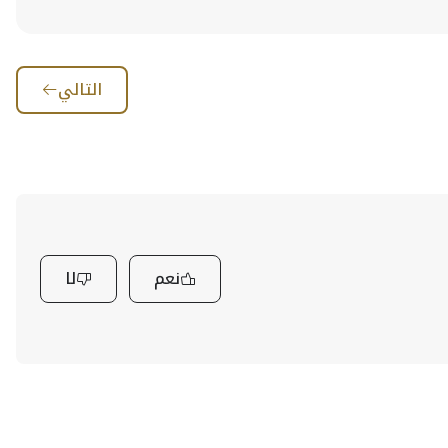
التالي
نعم
لا