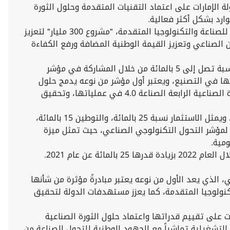
لإمارات على اعتماد التقنيات المتقدمة وحلول الثورة
ارد بشكل أكثر فعالية.
وتهدف هذه الخطوة إلى تعزيز تنافسية واستدامة القطاع الصناعي في الدولة بما يتماشى مع أهداف الاستراتيجية الوطنية للصناعة والتكنولوجيا المتقدمة، "مشروع 300 مليار" لتعزيز
حكومة دولة الإمارات 2031 لتحقيق الاكتفاء الذاتي والأمن الصناعي وتعزيز القيمة الوطنية المضافة ورفع الكفاءة
وسيُمكن التحديث الجديد على معايير برنامج القيمة الوطنية المضافة، الشركات من زيادة نقاط تقييمها الخاصة في البرنامج بنسبة تصل إلى 5 بالمائة من خلال المشاركة في مؤشر
تها في التصنيع، ويعتبر أول مؤشر من نوعه يدمج حلول
الثورة الصناعية الرابعة مع الاستدامة في إطار عمل واحد شامل، لمساعدة الشركات الصناعية على تعزيز تطبيقات وحلول الثورة الصناعية الرابعة الصناعة 4.0 في عملياتها، وتحقيق
ويتم احتساب نقاط القيمة الوطنية المضافة في التصنيع على هيئة 50 بالمائة من إجمالي النقاط لتكلفة التصنيع أو الخدمات، ويمثل الاستثمار نسبة 25 بالمائة، والتوطين 15 بالمائة،
ء على اعتماد هذه الشركات لمؤشر التحول التكنولوجي الصناعي، حيث تمثل ميزة
مية.
، الذي يعد الأول من نوعه يعتبر مبادرةً مؤثرة من شأنها
لتكنولوجيا المتقدمة، كما يعزز مستهدفات الدولة لتحقيق
 على تقييم قدراتها واعتماد حلول الثورة الصناعية
 التشغيلية تماشياً مع الجهود الوطنية للتحول الصناعة من