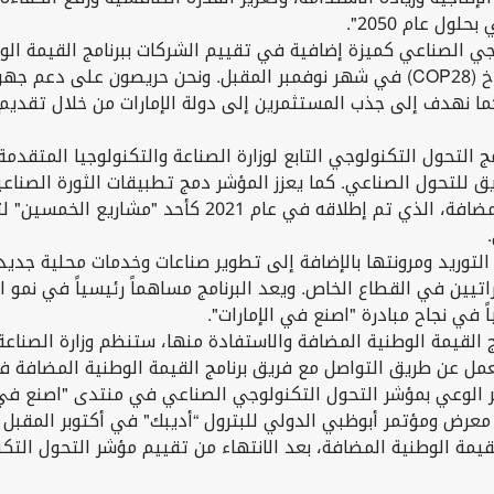
ول عام 2050".
لوجي الصناعي كميزة إضافية في تقييم الشركات ببرنامج القيمة الو
الأطراف في اتفاقية الأمم المتحدة الإطارية بشأن تغير المناخ (COP28) في شهر نوفمبر 
كما نهدف إلى جذب المستثمرين إلى دولة الإمارات من خلال تقديم 
 التحول التكنولوجي التابع لوزارة الصناعة والتكنولوجيا المتقد
للتحول الصناعي. كما يعزز المؤشر دمج تطبيقات الثورة الصناعية
التكنولوجيا المتقدمة. وهو مكمل لبرنامج القيمة الوطنية ا
توريد ومرونتها بالإضافة إلى تطوير صناعات وخدمات محلية جديدة
ين في القطاع الخاص. ويعد البرنامج مساهماً رئيسياً في نمو النا
ً في نجاح مبادرة "اصنع في الإمارات".
لقيمة الوطنية المضافة والاستفادة منها، ستنظم وزارة الصناع
يق التواصل مع فريق برنامج القيمة الوطنية المضافة في الوزارة عبر .ae
ر الوعي بمؤشر التحول التكنولوجي الصناعي في منتدى "اصنع في ا
معرض ومؤتمر أبوظبي الدولي للبترول “أديبك" في أكتوبر المقبل 
قيمة الوطنية المضافة، بعد الانتهاء من تقييم مؤشر التحول الت