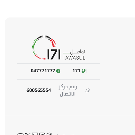
047771777
171
رقم مركز
600565554
الاتصال