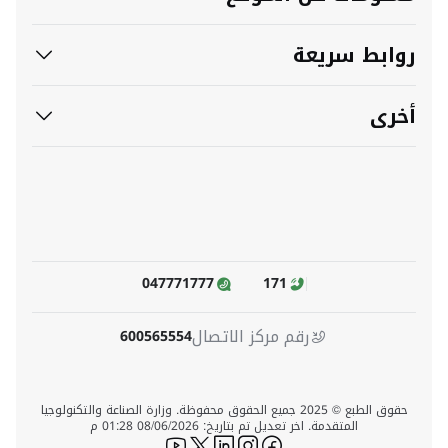
روابط سريعة
أخرى
047771777
171
رقم مركز الاتصال
600565554
حقوق الطبع © 2025 جميع الحقوق محفوظة. وزارة الصناعة والتكنولوجيا
المتقدمة. اخر تعديل تم بتاريخ: 08/06/2026 01:28 م
icon-youtube
icon-twitter
icon-linkedin
icon-instagram
icon-facebook