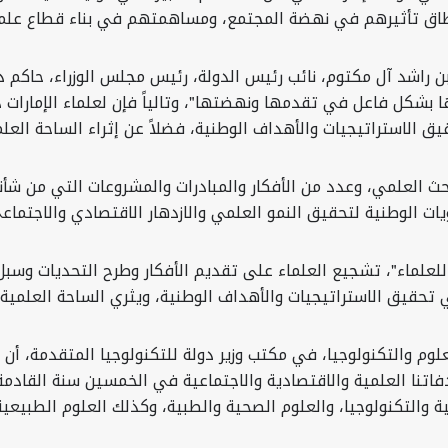
نطاق تأثيرهم في نهضة المجتمع، ومساهمتهم في بناء قطاع علم
راشد آل مكتوم، نائب رئيس الدولة، رئيس مجلس الوزراء، حاكم دب
 بشكل فاعل في تقدمها ونهضتها"، وتالياً فإن لعلماء الإمارات د
استراتيجيات والأهداف الوطنية، فضلاً عن إثراء الساحة العلمية 
ث العلمي، وعدد من الأفكار والمبادرات والمشروعات التي من شأنه
ت الوطنية لتحقيق النمو العلمي والازدهار الاقتصادي والاجتماع
 للعلماء"، تشجيع العلماء على تقديم الأفكار وطرح التحديات وسبل
قيق ‏الاستراتيجيات والأهداف الوطنية، ويثري الساحة العلمية محلي
علوم والتكنولوجيا، في مكتب وزير دولة للتكنولوجيا المتقدمة،
العلمية والاقتصادية والاجتماعية في الخمسين سنة القادمة، لا
 والتكنولوجيا، والعلوم الصحية والطبية، وكذلك العلوم الطبيعية