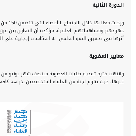
الدورة الثانية
ورحبت 
جهودهم ومساهماتهم العلمية، مؤكدة أن التعاون بين فرق ال
أثرها في تحقيق النمو العلمي، له انعكاسات إيجابية على ال
معايير العضوية
وانتهت فترة تقديم طلبات العضوية منتصف شهر يونيو من العا
عليها، حيث تقوم لجنة من العلماء المتخصصين بدراﺳﺔ ﻛﺎﻓﺔ ال