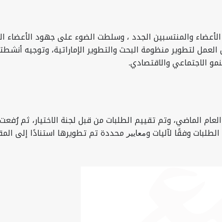
معاليها خلال الاجتماع بالأعضاء التي تتضمن 150 من الأعضاء والمنتسبين الجدد ، وسلطت ال
عمل لتطوير منظومة البحث والتطوير الإماراتية، وتوجيه أنشطتها
نمو الاجتماعي والاقتصادي.
م الماضي، وتم تقييم الطلبات من قبل لجنة الاختيار، ثم رُفعت ا
طلبات وفقًا لآليات وﻣﻌﺎﻳﻴﺮ محددة تم تطويرها استنادًا إلى المق