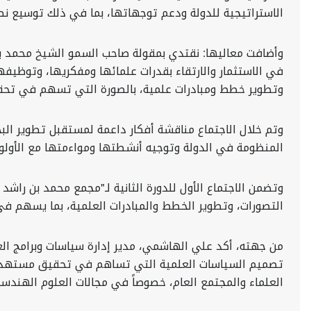
الاستراتيجية للدولة ودعم توجهاتها، بما في ذلك توسيع 
وأضافت معاليها: نقتدي بمقولة صاحب السمو الشيخ محمد بن 
في الاستثمار والارتقاء بقدرات علمائها ومفكريها، وتوظيفها
وتطوير خطط ومبادرات علمية، بالصورة التي تسهم في تحقيق ال
وتم خلال الاجتماع مناقشة أفكار داعمة لمستقبل تطوير البح
المنظومة في الدولة وتوجيه أنشطتها ومواءمتها مع الأولويا
وتضمن الاجتماع الأول للدورة الثانية لـ"مجمع محمد بن راشد
التصورات، وتطوير الخطط والمبادرات العلمية، بما يسهم في تح
من جهته، أكد علي الهاشمي، مدير إدارة سياسات وبرامج ال
تصميم السياسات العلمية التي تساهم في تحقيق مستهدفاتنا 
العلماء والمجتمع العام، خصوصاً في مجالات العلوم الهندسية