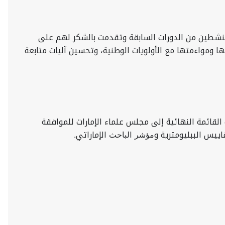
ضوء على جهود الأعضاء النشطين من الدورات السابقة وتقدمت بالشكر لهم على
 ومواءمتها مع الأولويات الوطنية، وتحسين آليات متابعة
لقائمة النهائية إلى مجلس علماء الإمارات للموافقة
اييس الببليومترية وﻣﺆﺷﺮ اﻟﺒﺎﺣﺚ الإماراتي.