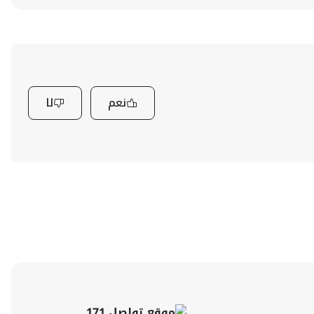
نعم
لا