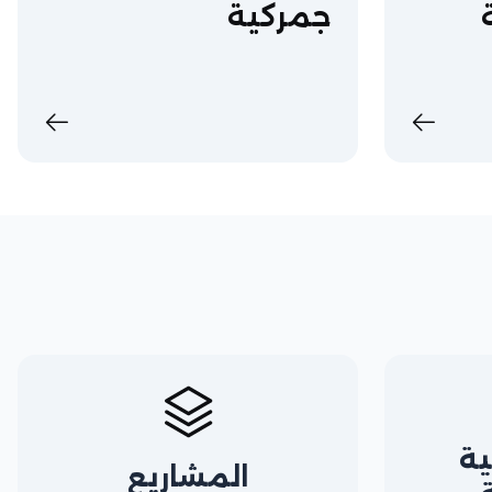
جمركية
ية
المشاريع