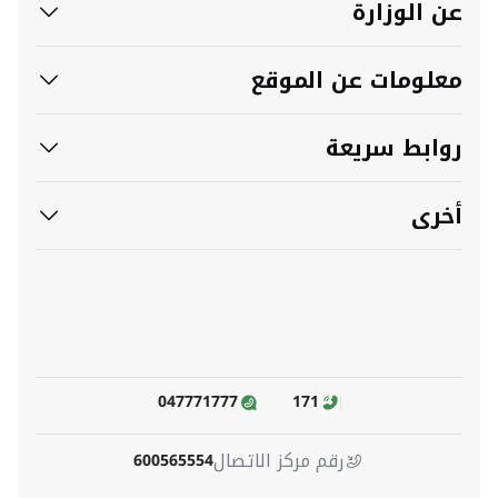
عن الوزارة
معلومات عن الموقع
روابط سريعة
أخرى
047771777
171
رقم مركز الاتصال
600565554