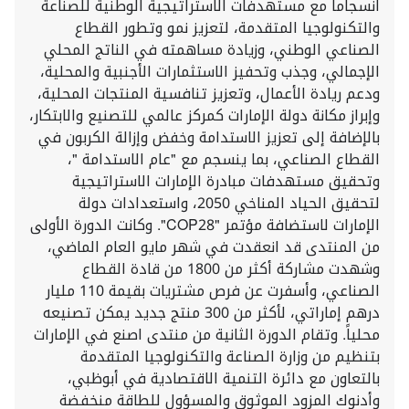
انسجاماً مع مستهدفات الاستراتيجية الوطنية للصناعة
والتكنولوجيا المتقدمة، لتعزيز نمو وتطور القطاع
الصناعي الوطني، وزيادة مساهمته في الناتج المحلي
الإجمالي، وجذب وتحفيز الاستثمارات الأجنبية والمحلية،
ودعم ريادة الأعمال، وتعزيز تنافسية المنتجات المحلية،
وإبراز مكانة دولة الإمارات كمركز عالمي للتصنيع والابتكار،
بالإضافة إلى تعزيز الاستدامة وخفض وإزالة الكربون في
القطاع الصناعي، بما ينسجم مع "عام الاستدامة "،
وتحقيق مستهدفات مبادرة الإمارات الاستراتيجية
لتحقيق الحياد المناخي 2050، واستعدادات دولة
الإمارات لاستضافة مؤتمر "COP28". وكانت الدورة الأولى
من المنتدى قد انعقدت في شهر مايو العام الماضي،
وشهدت مشاركة أكثر من 1800 من قادة القطاع
الصناعي، وأسفرت عن فرص مشتريات بقيمة 110 مليار
درهم إماراتي، لأكثر من 300 منتج جديد يمكن تصنيعه
محلياً. وتقام الدورة الثانية من منتدى اصنع في الإمارات
بتنظيم من وزارة الصناعة والتكنولوجيا المتقدمة
بالتعاون مع دائرة التنمية الاقتصادية في أبوظبي،
وأدنوك المزود الموثوق والمسؤول للطاقة منخفضة