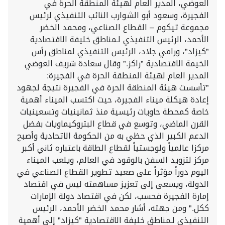
العوضي، المدير العام لهيئة المنطقة الحرة في
الفجيرة، وسعود أبو الشوارب النائب التنفيذي لرئيس
مجموعة تيكوم – القطاع الصناعي، ومحمد الخضر
الأحمد، الرئيس التنفيذي لـمناطق خليفة الاقتصادية
"كيزاد"، ورامي جلاد، الرئيس التنفيذي لمناطق رأس
الخيمة الاقتصادية "راكز." وقال سعادة شريف العوضي
المدير العام لهيئة المنطقة الحرة في الفجيرة:
"تأسست هيئة المنطقة الحرة في الفجيرة نتيجة لجهود
إعادة هيكلة ميناء الفجيرة، حيث اكتسب الميناء أهمية
خاصة كمحطة حاويات رئيسية منذ ثمانينيات وتسعينيات
القرن الماضي، وتوسع في قطاع البتروكيماويات بفضل
الدعم الكبير الذي حظي به من الحكومة الاتحادية وأصبح
مركزا عالمياً ولوجستياً لقطاع الطاقة باعتباره ثاني أكبر
مركز لتزويد السفن بالوقود في العالم، ويلعب الميناء
اليوم دوراً مؤثراً على صعيد تطوير القطاع الصناعي في
الدولة، ويسعى إلى تعزيز مساهمته ليس في اقتصاد
إمارة الفجيرة فحسب، لكن في اقتصاد دولة الإمارات
ككل." ومن جهته، أشار محمد الخضر الأحمد، الرئيس
التنفيذي لـمناطق خليفة الاقتصادية "كيزاد" إلى أهمية