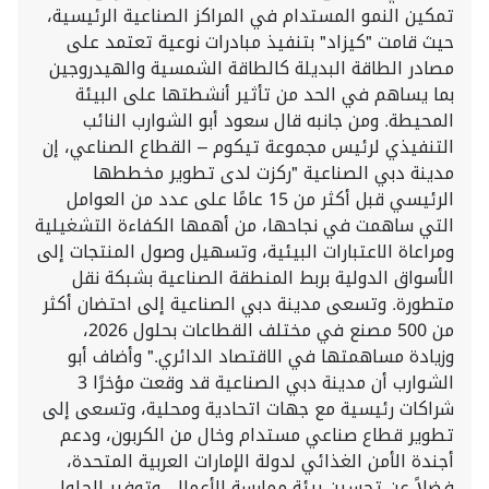
تمكين النمو المستدام في المراكز الصناعية الرئيسية،
حيث قامت "كيزاد" بتنفيذ مبادرات نوعية تعتمد على
مصادر الطاقة البديلة كالطاقة الشمسية والهيدروجين
بما يساهم في الحد من تأثير أنشطتها على البيئة
المحيطة. ومن جانبه قال سعود أبو الشوارب النائب
التنفيذي لرئيس مجموعة تيكوم – القطاع الصناعي، إن
مدينة دبي الصناعية "ركزت لدى تطوير مخططها
الرئيسي قبل أكثر من 15 عامًا على عدد من العوامل
التي ساهمت في نجاحها، من أهمها الكفاءة التشغيلية
ومراعاة الاعتبارات البيئية، وتسهيل وصول المنتجات إلى
الأسواق الدولية بربط المنطقة الصناعية بشبكة نقل
متطورة. وتسعى مدينة دبي الصناعية إلى احتضان أكثر
من 500 مصنع في مختلف القطاعات بحلول 2026،
وزيادة مساهمتها في الاقتصاد الدائري." وأضاف أبو
الشوارب أن مدينة دبي الصناعية قد وقعت مؤخرًا 3
شراكات رئيسية مع جهات اتحادية ومحلية، وتسعى إلى
تطوير قطاع صناعي مستدام وخال من الكربون، ودعم
أجندة الأمن الغذائي لدولة الإمارات العربية المتحدة،
فضلاً عن تحسين بيئة ممارسة الأعمال، وتوفير الحلول