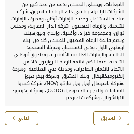
الانبعاثات، ويحظى المنتدى بدعم من عدد كبير من
الشركات الراعية، بما في ذلك الرعاة الماسيون، شركة
مبادلة للاستثمار، وحديد الإمارات أركان، ومصرف الإمارات
للتنمية، والرعاة الذهبيون، شركة الدار العقارية، ومجلس
توازن، ومجموعة كيزاد، وأغذية، وإيدج، وبيورهيلث.
وتضم قائمة الرعاة الفضيون للمنتدى كلا من، بنك
أبوظبي الأول، ودبي للاستثمار، وشركة المسعود
للطاقة، والإمارات العالمية للألمنيوم، وصندوق أبوظبي
للتنمية، فيما تضم قائمة الرعاة البرونزيون كلا من
الاتحاد لائتمان الصادرات، ومدينة دبي الصناعية، وشركة
إلكتروميكانيكال، وبنك المشرق، وشركة بيكر هيوز،
وشركة ناشيونال أويل ويل فاركو (NOV)، شركة كنترول
للمقاولات والتجارة الخصوصية (CCTC)، وشركة وذرفورد
انترناشونال، وشركة شلمبرجير.
السابق
التالي