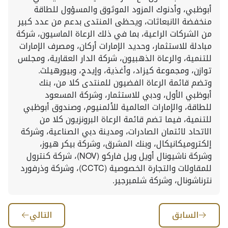
أبوظبي، وأدنوك المزود الموثوق والمسؤول للطاقة
منخفضة الانبعاثات، ويحظى المنتدى بدعم من عدد كبير
من الشركات الراعية، بما في ذلك الرعاة الماسيون، شركة
مبادلة للاستثمار، وحديد الإمارات أركان، ومصرف الإمارات
للتنمية، والرعاة الذهبيون، شركة الدار العقارية، ومجلس
توازن، ومجموعة كيزاد، وأغذية، وإيدج، وبيورهيلث.
وتضم قائمة الرعاة الفضيون للمنتدى كلا من، بنك
أبوظبي الأول، ودبي للاستثمار، وشركة المسعود
للطاقة، والإمارات العالمية للألمنيوم، وصندوق أبوظبي
للتنمية، فيما تضم قائمة الرعاة البرونزيون كلا من
الاتحاد لائتمان الصادرات، ومدينة دبي الصناعية، وشركة
إلكتروميكانيكال، وبنك المشرق، وشركة بيكر هيوز،
وشركة ناشيونال أويل ويل فاركو (NOV)، شركة كنترول
للمقاولات والتجارة الخصوصية (CCTC)، وشركة وذرفورد
نترناشونال، وشركة شلمبرجير.
السابق
التالي