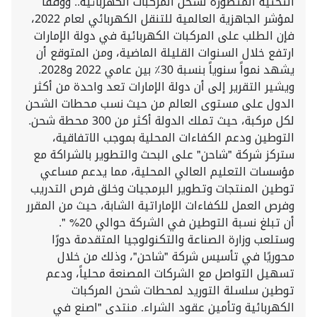
التحتية المتطورة لشحن المركبات الكهربائية.. ووفقًا
لمؤشر الجاهزية العالمية للتنقل الكهربائي لعام 2022،
فإن الطلب على المركبات الكهربائية في دولة الإمارات
ارتفع خلال السنوات القليلة الماضية، ومن المتوقع أن
يشهد نمواً سنوياً بنسبة 30٪ بين عامي 2022 و2028.
ويشير التقرير إلى أن دولة الإمارات تعد واحدة من أكثر
الدول على مستوى العالم من حيث نسب محطات الشحن
لكل مركبة، حيث تملك الدولة أكثر من 300 محطة شحن.
التوطين ودعم الكفاءات المحلية بموجب الاتفاقية،
ستركز شركة "شاحن" على البحث والتطوير بالشراكة مع
مؤسسات التعليم العالي المحلية، مما يدعم مساعي
توطين المنتجات وتطوير البرمجيات وخلق فرص التدريب
وفرص العمل للكفاءات الإماراتية الشابة، حيث من المقرر
أن تبلغ نسبة التوطين في الشركة حوالي 20% ".
وستلعب وزارة الصناعة والتكنولوجيا المتقدمة دورًا
محوريًا في تأسيس شركة "شاحن"، وذلك من خلال
تسهيل التواصل مع الشركات المصنعة محلياً، ودعم
توطين سلسلة التوريد لمحطات شحن المركبات
الكهربائية وتأمين عقود الشراء. منتدى "اصنع في