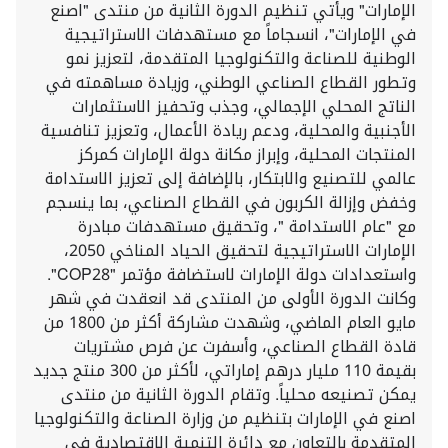
الإمارات" ويأتي تنظيم الدورة الثانية من منتدى "اصنع
في الإمارات"، انسجاماً مع مستهدفات الاستراتيجية
الوطنية للصناعة والتكنولوجيا المتقدمة، لتعزيز نمو
وتطور القطاع الصناعي الوطني، وزيادة مساهمته في
الناتج المحلي الإجمالي، وجذب وتحفيز الاستثمارات
الأجنبية والمحلية، ودعم ريادة الأعمال، وتعزيز تنافسية
المنتجات المحلية، وإبراز مكانة دولة الإمارات كمركز
عالمي للتصنيع والابتكار، بالإضافة إلى تعزيز الاستدامة
وخفض وإزالة الكربون في القطاع الصناعي، بما ينسجم
مع "عام الاستدامة "، وتحقيق مستهدفات مبادرة
الإمارات الاستراتيجية لتحقيق الحياد المناخي 2050،
واستعدادات دولة الإمارات لاستضافة مؤتمر "COP28".
وكانت الدورة الأولى من المنتدى قد انعقدت في شهر
مايو العام الماضي، وشهدت مشاركة أكثر من 1800 من
قادة القطاع الصناعي، وأسفرت عن فرص مشتريات
بقيمة 110 مليار درهم إماراتي، لأكثر من 300 منتج جديد
يمكن تصنيعه محلياً. وتقام الدورة الثانية من منتدى
اصنع في الإمارات بتنظيم من وزارة الصناعة والتكنولوجيا
المتقدمة بالتعاون مع دائرة التنمية الاقتصادية في