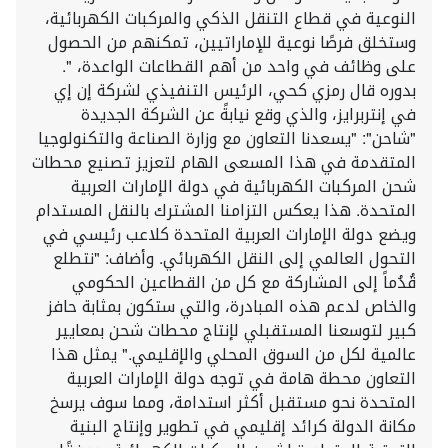
النوعية في قطاع التنقل الذكي والمركبات الكهربائية،
وستخلق فرصًا نوعية للإماراتيين، تمكنهم من الحصول
على وظائف في واحد من أهم القطاعات الواعدة، ".
بدوره قال رمزي كحي، الرئيس التنفيذي لشركة إن إي
في إنتربرايز، والذي وقع نيابةً عن الشركة الجديدة
"شاحن": "يسعدنا التعاون مع وزارة الصناعة والتكنولوجيا
المتقدمة في هذا المسعى الهام لتعزيز تصنيع محطات
شحن المركبات الكهربائية في دولة الإمارات العربية
المتحدة. هذا يعكس التزامنا المشترك بالنقل المستدام
ويضع دولة الإمارات العربية المتحدة كلاعب رئيسي في
التحول العالمي إلى النقل الكهربائي. وأضاف: "نتطلع
قُدُماً إلى المشاركة مع كل من القطاعين الحكومي
والخاص لدعم هذه المبادرة، والتي ستكون بمثابة حافز
كبير لتوسعنا المستقبلي لإنتاج محطات شحن بمعايير
عالمية لكل من السوق المحلي والإقليمي." يمثل هذا
التعاون محطة هامة في توجه دولة الإمارات العربية
المتحدة نحو مستقبل أكثر استدامة، ومما سوف يرسخ
مكانة الدولة كرائد إقليمي في تطوير وإنتاج البنية