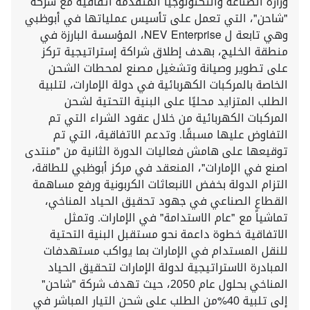
وزارة الصناعة والتكنولوجيا المتقدمة اتفاقية مع شركة
"شاحن"، التي تعمل على تأسيس عملياتها في أبوظبي
وهي تابعة ل NEV Enterprise، المؤسسة البارزة في
منطقة الخليج، بهدف إطلاق شراكة إستراتيجية تركز
على تطوير وصيانة وتشغيل مصنع لمحطات الشحن
الخاصة بالمركبات الكهربائية في دولة الإمارات، لتلبية
الطلب المتزايد محليًا على البنية التحتية لشحن
المركبات الكهربائية من خلال عقود الشراء التي تم
التفاوض عليها مسبقًا. وتدعم الاتفاقية، التي تم
توقيعها على هامش فعاليات الدورة الثانية من "منتدى
اصنع في الإمارات"، المنعقد في مركز أبوظبي للطاقة،
التزام الدولة بخفض الانبعاثات الكربونية ورفع مساهمة
القطاع الصناعي في جهود تحقيق الحياد المناخي،
تماشياً مع "عام الاستدامة" في الإمارات. وتمثل
الاتفاقية خطوة داعمة نحو مستقبل البنية التحتية
للنقل المستدام في الإمارات بما يواكب مستهدفات
المبادرة الاستراتيجية لدولة الإمارات لتحقيق الحياد
المناخي بحلول عام 2050، حيث تهدف شركة "شاحن"
إلى تلبية 40%من الطلب على شحن التيار المباشر في