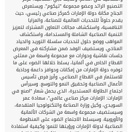
التصنيع الرائد وعضو مجموعة "تيكوم". ويستعرض
الجناح مكانة دولة الإمارات كمركز صناعي رئيسي، حيث
يقدم حلولاً للتحديات العالمية للصناعة، والمزايا
التنافسية، واستكشاف مجالات التعاون المشترك لتعزيز
التنمية الصناعية الشاملة والمستدامة، واستكشاف
المواهب ووضع حلول لتحديات سلسلة التوريد والحياد
المناخي. ويستضيف الوفد ضمن مشاركته في المعرض
جلسات نقاشية وحوارات مع مجموعة واسعة من ممثلي
القطاع الخاص في ألمانيا، يسلط خلالها الضوء على ما
توفره دولة الإمارات من إمكانات وحوافز داعمة وجاذبة
للاستثمار في القطاع الصناعي، وأبرز فرص تأسيس
الأعمال الصناعية وتحقيق النمو والتوسع. وسيرأس
اجتماع الطاولة المستديرة، الذي يحمل شعار "اصنع في
الإمارات: الإمارات مركز صناعي عالمي"، سعادة عمر
السويدي، وكيل وزارة الصناعة والتكنولوجيا المتقدمة،
وسيستضيف مجموعة واسعة من الشركات الألمانية
والأوروبية. وسيسلط الاجتماع الضوء على المنظومة
الصناعية لدولة الإمارات ورؤيتها للنمو؛ وكيفية استفادة