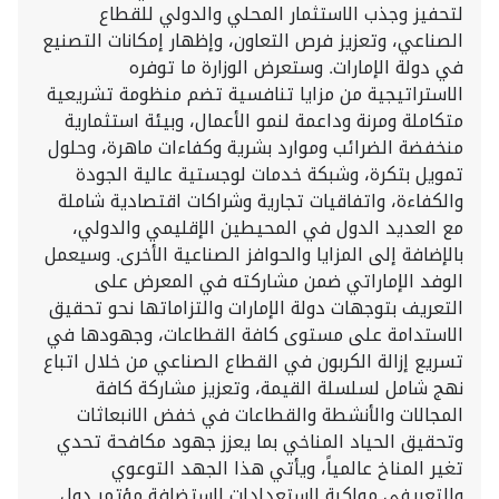
لتحفيز وجذب الاستثمار المحلي والدولي للقطاع
الصناعي، وتعزيز فرص التعاون، وإظهار إمكانات التصنيع
في دولة الإمارات. وستعرض الوزارة ما توفره
الاستراتيجية من مزايا تنافسية تضم منظومة تشريعية
متكاملة ومرنة وداعمة لنمو الأعمال، وبيئة استثمارية
منخفضة الضرائب وموارد بشرية وكفاءات ماهرة، وحلول
تمويل بتكرة، وشبكة خدمات لوجستية عالية الجودة
والكفاءة، واتفاقيات تجارية وشراكات اقتصادية شاملة
مع العديد الدول في المحيطين الإقليمي والدولي،
بالإضافة إلى المزايا والحوافز الصناعية الأخرى. وسيعمل
الوفد الإماراتي ضمن مشاركته في المعرض على
التعريف بتوجهات دولة الإمارات والتزاماتها نحو تحقيق
الاستدامة على مستوى كافة القطاعات، وجهودها في
تسريع إزالة الكربون في القطاع الصناعي من خلال اتباع
نهج شامل لسلسلة القيمة، وتعزيز مشاركة كافة
المجالات والأنشطة والقطاعات في خفض الانبعاثات
وتحقيق الحياد المناخي بما يعزز جهود مكافحة تحدي
تغير المناخ عالمياً، ويأتي هذا الجهد التوعوي
والتعريفي مواكبة لاستعدادات لاستضافة مؤتمر دول