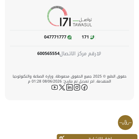
047771777
171
رقم مركز الاتصال
600565554
حقوق الطبع © 2025 جميع الحقوق محفوظة. وزارة الصناعة والتكنولوجيا
المتقدمة. اخر تعديل تم بتاريخ: 08/06/2026 01:28 م
icon-youtube
icon-twitter
icon-linkedin
icon-instagram
icon-facebook