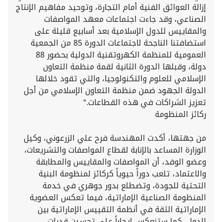
إزالة العوائق الفنية أمام التجارة، وتوحيد مفاهيم الإنتاج
الصناعي، وقد جاءت اجتماعات معهد المواصفات
والمقاييس للدول الإسلامية بعد أسابيع قليلة على
استضافتنا الناجحة لاجتماعات الدورة 85 من الجمعية
العمومية للمنظمة الكهروتقنية الدولية بحضور 88
دولة، وقبلها الدورة الثانية لقمة منظمة التعاون
الإسلامي للعلوم والتكنولوجيا، والتي تقود خلالها
الدولة الجهود ضمن منظمة التعاون الإسلامي من أجل
تعزيز الشراكات في هذه القطاعات."
ركائز المنظومة
من جهتها، أكدت المهندسة فرح علي الزرعوني، وكيل
الوزارة المساعد بالإنابة لقطاع المواصفات والتشريعات،
وعضو الوفد، أن المواصفات والمقاييس والمطابقة
والاعتماد، تلعب دوراً حيوياً كركائز لمنظومة البنية
التحتية للجودة، وتضطلع بدور جوهري في خدمة
المنظومة الصناعية الإماراتية، فيما تعكس العضوية
الإماراتية الثقة في أنظمة التقييس الإماراتية بين
الدول، كما ستنعكس إيجاباً على تحسين قدرات