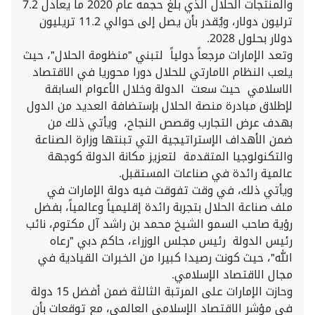
والمنتجات الحلال الذي بلغ حجمه عام 2020 ما يعادل 7.2
ترليون دولار، ويُقدر بأن يصل إلى حوالي 11.2 تريليون
دولار بحلول 2028.
وتعد الإمارات مرجعاً دولياً لتبني "منظومة الحلال"، حيث
يلعب النظام الامارتي للحلال دورا محوريا في الاقتصاد
الاسلامي حيث سعت الدولة وخلال الأعوام السابقة
لإطلاق مبادرة منصة الحلال بإستضافة العديد من الدول
بهدف عرض التجارب وقصص النجاح، ويأتي ذلك من
ضمن الأهداف الإستراتيجية التي تبنتها وزارة الصناعة
والتكنولوجيا المتقدمة لتعزيز مكانة الدولة كوجهة
عالمية رائدة في صناعات المستقبل.
ويأتي ذلك، في وقت تفوقت فيه دولة الإمارات في
ملف صناعة الحلال بتجربة رائدة إقليمياً وعالمياً، بفضل
رؤية صاحب السمو الشيخ محمد بن راشد آل مكتوم، نائب
رئيس الدولة رئيس مجلس الوزراء، حاكم دبي "رعاه
الله"، حيث كونت رصيدا كبيرا من الخبرات القيادية في
مجال الاقتصاد الإسلامي.
وحازت الإمارات على المرتبة الثالثة ضمن أفضل 15 دولة
في مؤشر الاقتصاد الإسلامي العالمي، مع توقعات بأن