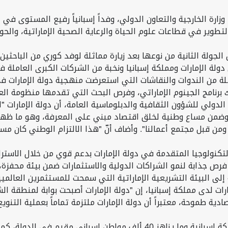
وزارة الخارجية والتعاون الدولي، وفداً إسبانياً رفيع المستوى في
تطوير في قطاعات علوم الحياة والرعاية الصحية الإماراتية، والح
الجولة الثانية من نوعها بعد زيارة مماثلة لوفد كوري من الباحثين
الإمارات ومملكة إسبانيا ونخبة من الشركات الكبرى العاملة في مج
ة من الندوات والنقاشات التي استعرضت منهجية دولة الإمارات في 
برنامج الجينوم الإماراتي، وفرص البحث التي تقدمها منظومة العل
دولي للشؤون الثقافية والدبلوماسية العامة، أن دولة الإمارات "ا
ط، وضمن مساع وطنية لخلق اقتصاد مبني على المعرفة، وهو ما ظهر
ن قبل مجتمع أعمالنا". وأضاف أنّ "هذا الالتزام الوطني كان مس
ولوجيا المتقدمة في دولة الإمارات بدعم قوي من خلال الاسترات
لى البيئة التشريعية الإماراتية التي سمحت للمستثمرين العالمي
لدى مملكة إسبانيا، إن "دولة الإمارات أصبحت بوابة لمنطقة الشرق
ة طموحة، معتبراً أن دولة الإمارات ملتزمة تماماً بعملية التنو
وأضاف سعادة السويدي: "لدينا في الإمارات أكثر من 200 شركة إسبانية وما ينا