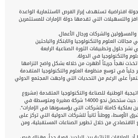
 جولة افتراضية تستهدف إبراز الفرص الاستثمارية الواعدة
وافز والتسهيلات التي تقدمها دولة الإمارات للمستثمرين
 والمسؤولين والشركات ورجال الأعمال.
الات العلوم والتكنولوجيا والابتكار والباحثين
نشر حلول وتطبيقات الثورة الصناعية الرابعة
وم والتكنولوجيا في الدولة.
تخذت نهجاً جريئاً أظهرت من خلاله بشكل واضح التزامها
 جلياً في توسع منظومة العلوم والتكنولوجيا المتقدمة
تمراً على الرغم من التحديات التي واجهت المجتمع الدولي
يجية الوطنية للصناعة والتكنولوجيا المتقدمة (مشروع
300 مليار)، وهي الاستراتيجية التي صُممت بشمولية لتوفير فرص جذابة لنمو الشراكات الدولية والاستثمارات ضمن بيئة محفزة، حيث ستحصل نحو 14000 شركة صغيرة ومتوسطة في
ين بملكية كاملة للشركات التي يؤسسونها في الإمارات".
 الأوسط، ووطناً ثانياً للشركات الدولية التي تركز على
يع الاقتصادي من خلال تطوير الصناعات المستقبلية، ومن
هز 40 ألف مواطن إسباني مقيم في الدولة، كما أن العلاقات الثنائية بين البلدين قوية جداً، وهناك فرص