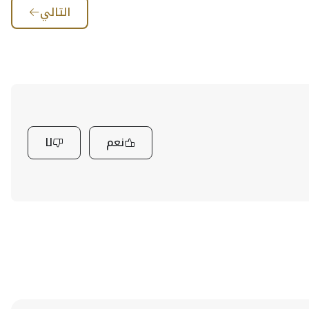
التالي
نعم
لا