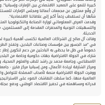
كبيرة للنمو على الصعيد الاقتصادي بين الإمارات وإسبانيا". وتا
أن وقّع ممثلون عن مجمعات أعمالنا ومجلس الإمارات للمستثم
شأنها أن تستقطب زخماً أكبر إلى علاقاتنا الاقتصادية".
وقدمت العرض المعلوماتي لوزارة الصناعة والتكنولوجيا المت
والتسهيلات النوعية والمحفزات المقدمة إلى المستثمرين، م
الحديثة.
وقالت آل صالح إن الشراكات العالمية تكتسب أهمية كبيرة لد
في "مد الجسور بين مؤسسات وصناعات البلدين، وتفتح الطريق
خصوصاً في ظل ما يحظى به الباحثين من دعم لتكوين إطار عم
الاصطناعي، وجامعة محمد بن راشد للطب والعلوم الصحية، وج
ومركز الشارقة لريادة الأعمال، ومن إسبانيا مركز فايزر - جامعة غرناطة لأبحاث علم الجينوم والأورام (GENYO)، و ال
قدراته ومساهمته في تحفيز الاقتصاد الوطني، ودفع عجلة ال