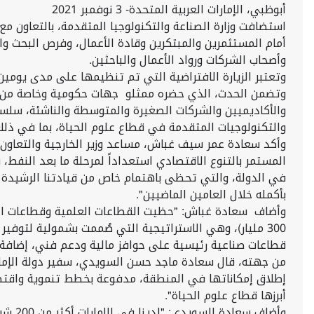
أبوظبي، الإمارات العربية المتحدة- 3 نوفمبر 2021
استضافت وزارة الصناعة والتكنولوجيا المتقدمة، بالتعاون مع 
أمام المستثمرين والمبتكرين وقادة الأعمال، وفرص البحث وال
وأصحاب الشركات ورواد الأعمال والباحثين.
وتعتبر الزيارة الافتراضية التي تم تنظيمها على مدى يومين 
وتضمن الحدث، الذي حضره ممثلو جهات حكومية وخاصة من دولة 
والأكاديميين والشركات الصغيرة والمتوسطة والناشئة، سلسل
والتكنولوجيات المتقدمة في قطاع علوم الحياة، بما في ذلك 
وأكد سعادة عمر سيف غباش، مساعد وزير الخارجية والتعاون ال
المستمر بالتنوع الاقتصادي استعداداً لمرحلة ما بعد النف
في الدولة، والتي تحظى باهتمام خاص من قيادتنا الرشيدة وم
بأكمله خلال العامين الماضيين".
وأضاف سعادة غباش: "حظيت القطاعات العلمية وقطاعات التكن
قطاعات صناعية رئيسية على حوافز مالية ودعم فني، إضافة إ
من جهته، قال سعادة ماجد حسن السويدي، سفير دولة الإمارات 
إطلاق إمكاناتها في المنطقة، مدفوعة بخطط تنموية واقتصادي
أبرزها قطاع علوم الحياة".