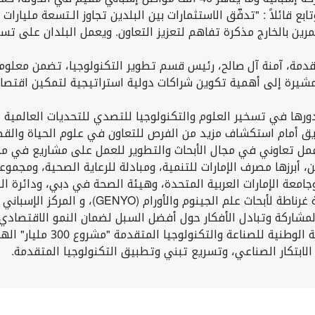
بع قائلاً : "تدفّق الاستثمارات بين البلدين تجاوز الـتسعة مليارات 
رين بالخارج مذكرة تفاهم لتعزيز التعاون. ويعمل البلدان على تس
قدمة، آمنة آل صالح، رئيس قسم تطوير التكنولوجيا، تضمن معلومات
شيرة إلى أهمية تكوين شراكات دولية استراتيجية لتمكين اقتصاد م
ورها في تسخير العلوم والتكنولوجيا للتصدي للتحديات العالمية 
 أمام استكشاف مزيد من الفرص للتعاون في علوم الحياة والقطاع
ل تعاوني في مجال الأبحاث والتطوير للعمل على مشاريع في مجالا
امعة الإمارات العربية المتحدة، وهيئة الصحة في دبي، ودائرة 
مركز الإسباني لتنظيم علم الجينوم، ونخبة من رجال الأعمال والمستثمرين.
العالمية منها، كما سلطت النق
ابتكار الصناعي، وتسريع تبني وتطبيق التكنولوجيا المتقدمة.