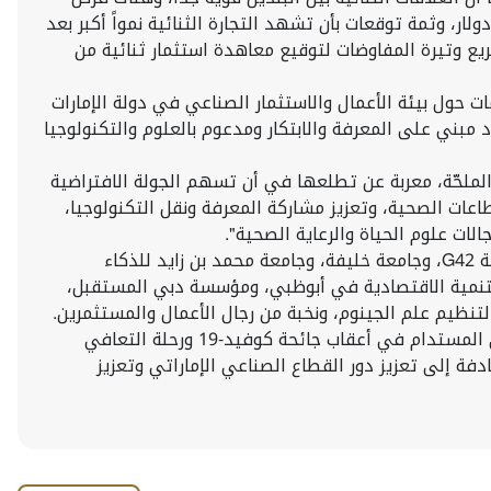
دولار، وثمة توقعات بأن تشهد التجارة الثنائية نمواً أكبر بعد
ريع وتيرة المفاوضات لتوقيع معاهدة استثمار ثنائية من
 حول بيئة الأعمال والاستثمار الصناعي في دولة الإمارات
بني على المعرفة والابتكار ومدعوم بالعلوم والتكنولوجيا
الملحّة، معربة عن تطلعها في أن تسهم الجولة الافتراضية
ات الصحية، وتعزيز مشاركة المعرفة ونقل التكنولوجيا،
ت علوم الحياة والرعاية الصحية".
شارك في الجولة الافتراضية جهات حكومية وخاصة من البلدين، أبرزها مصرف الإمارات للتنمية، ومبادلة للرعاية الصحية، ومجموعة G42، وجامعة خليفة، وجامعة محمد بن زايد للذكاء
التنمية الاقتصادية في أبوظبي، ومؤسسة دبي المستقبل،
ووفرت الجولة الافتراضية منصة لأصحاب المصلحة للتواصل والمشاركة وتبادل الأفكار حول أفضل السبل لضمان النمو الاقتصادي المستدام في أعقاب جائحة كوفيد-19 ورحلة التعافي
اشات الضوء على الاستراتيجية الوطنية للصناعة والتكنولوجيا المتقدمة "مشروع 300 مليار" الهادفة إلى تعزيز دور القطاع الصناعي الإماراتي وتعزيز