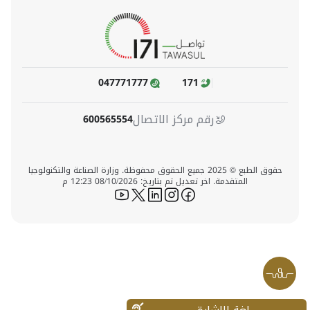
047771777
171
رقم مركز الاتصال
600565554
حقوق الطبع © 2025 جميع الحقوق محفوظة. وزارة الصناعة والتكنولوجيا
المتقدمة. اخر تعديل تم بتاريخ: 08/10/2026 12:23 م
icon-youtube
icon-twitter
icon-linkedin
icon-instagram
icon-facebook