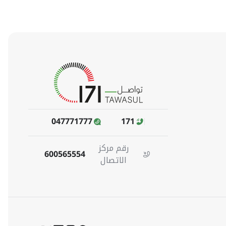
047771777
171
رقم مركز
600565554
الاتصال