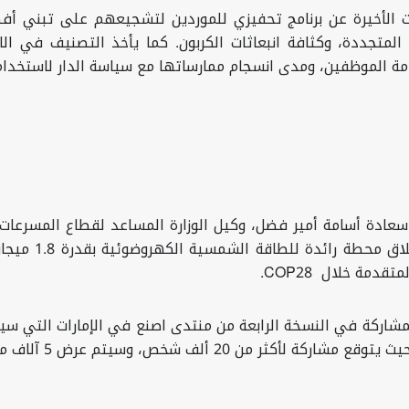
نت الأخيرة عن برنامج تحفيزي للموردين لتشجيعهم على تبني أف
ة المتجددة، وكثافة انبعاثات الكربون. كما يأخذ التصنيف في ال
مة الموظفين، ومدى انسجام ممارساتها مع سياسة الدار لاستخدام ا
عادة أسامة أمير فضل، وكيل الوزارة المساعد لقطاع المسرعات ال
لإطلاق محط
المتقدمة خلال
COP28
.
 منتج إماراتي، ولأول مرة جناح خاص بالحرف الإماراتية