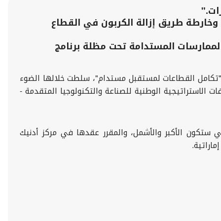
ات
".
وخارطة طريق إزالة الكربون في القطاع
الممارسات
المستدامة تحت مظلة برنامج
كتها في فعاليات أسبوع أبوظبي للاستدامة 2025، الذي أُقيم تحت شعار "تكامل القطاعات لمستقبل مستدام"، سلطت خلالها الضوء
الاستراتيجية الوطنية للصناعة والتكنولوجيا المتقدمة -
ي ستكون الأكبر والأشمل، والمقرر عقدها في مركز أدنيك