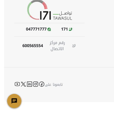
047771777
171
رقم مركز
600565554
الاتصال
-youtube
icon-twitter
icon-linkedin
icon-instagram
icon-facebook
تابعونا على