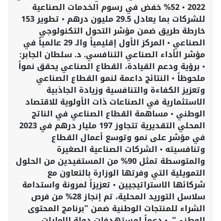
2022 • 52% خفض في رسوم الخدمات الصناعية
للشركات بما يعادل 29.5 مليون درهم • تطوير 153
خارطة طريق ضمن مؤشر التحول التكنولوجي
الصناعي • المركز الأول إقليمياً والـ 29 عالمياً في
مؤشر الأداء الصناعي التنافسي. د. سلطان الجابر:
• برؤية ودعم القيادة، القطاع الصناعي يحقق نمواً
ملحوظاً • النتائج داعمة لنمو القطاع الصناعي
وتعزيز الكفاءة والتنافسية وزيادة الجاذبية
الاستثمارية في الصناعات ذات الأولوية للاقتصاد
الوطني • مساهمة القطاع الصناعي في الناتج
المحلي التقديرية تتجاوز 197 مليار درهم في 2023
في مؤشر على نمو وتوسع أعمال القطاع
وتنافسيته • الشركات الصناعية الصغيرة
والمتوسطة تمثل 90% من المستفيدين من الحلول
التمويلية التي وفرتها الوزارة بالتعاون مع
شركائها الاستراتيجيين • تعزيزاً لمرونة واستدامة
سلاسل التوريد المحلية، تم إنجاز 28% من فرص
الشراء للمنتجات الوطنية ضمن "برنامج المحتوى
الوطني". • دعماً لمستهدفات دولة الإمارات