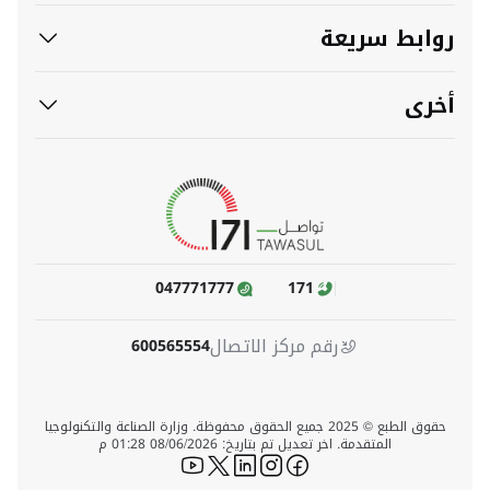
روابط سريعة
أخرى
047771777
171
رقم مركز الاتصال
600565554
حقوق الطبع © 2025 جميع الحقوق محفوظة. وزارة الصناعة والتكنولوجيا
المتقدمة. اخر تعديل تم بتاريخ: 08/06/2026 01:28 م
icon-youtube
icon-twitter
icon-linkedin
icon-instagram
icon-facebook