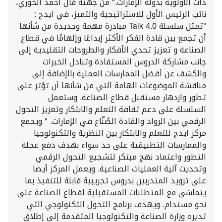
ذات الأولوية بدولة الإمارات." من جهته قال أحمد الخوري،
نائب الرئيس الأول للاستراتيجية والتميز، في ايدج :
"تمثل سلسلة Talk 4.0 مبادرة مهمة وجديدة من شأنها
أن تجمع بين قادة الفكر الأكثر إبداعًا وإلهامًا في قطاع
الصناعة و تعزيز تحدي الأفكار والطروحات التقليدية إلى
جانب مشاركة الدروس المستفادة وتبادل الخبرات
والكشف عن أفضل الممارسات العملية بالإضافة إلى
مناقشة الموضوعات الهامة التي من شأنها أن تؤثر على
تطور وازدهار مستقبل قطاع الصناعة. وستعمل
السلسلة على دعم ثقافة التعلم والابتكار وتعزيز التحول
الرقمي بين الرواد والقادة الصُنّاع في الإمارات. " ويجمع
مركز ايدج للتعلم والابتكار بين النظرية والتكنولوجيا
والممارسات التطبيقية على حد سواء بهدف دفع عجلة
التطور واعتماد نهج مبتكر لتشجيع التحول الرقمي
وتحديث آلية العمليات الصناعية. ويعمل المركز أيضا
على تزويد المتدربين بدروس تجريبية قابلة للتنفيذ بما
يتماشى مع المتطلبات المستقبلية لقطاع الصناعة على
نحو مستدام. ويهدف برنامج التحول التكنولوجي التي
تديره وزارة الصناعة والتكنولوجيا المتقدمة إلى إطلاق