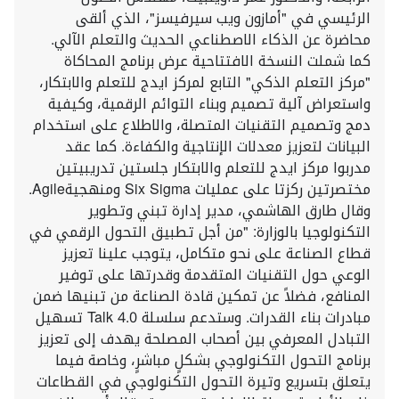
الرئيسي في "أمازون ويب سيرفيسز"، الذي ألقى
محاضرة عن الذكاء الاصطناعي الحديث والتعلم الآلي.
كما شملت النسخة الافتتاحية عرض برنامج المحاكاة
"مركز التعلم الذكي" التابع لمركز ايدج للتعلم والابتكار،
واستعراض آلية تصميم وبناء التوائم الرقمية، وكيفية
دمج وتصميم التقنيات المتصلة، والاطلاع على استخدام
البيانات لتعزيز معدلات الإنتاجية والكفاءة. كما عقد
مدربوا مركز ايدج للتعلم والابتكار جلستين تدريبيتين
مختصرتين ركزتا على عمليات Six Sigma ومنهجيةAgile.
وقال طارق الهاشمي، مدير إدارة تبني وتطوير
التكنولوجيا بالوزارة: "من أجل تطبيق التحول الرقمي في
قطاع الصناعة على نحو متكامل، يتوجب علينا تعزيز
الوعي حول التقنيات المتقدمة وقدرتها على توفير
المنافع، فضلاً عن تمكين قادة الصناعة من تبنيها ضمن
مبادرات بناء القدرات. وستدعم سلسلة Talk 4.0 تسهيل
التبادل المعرفي بين أصحاب المصلحة يهدف إلى تعزيز
برنامج التحول التكنولوجي بشكلٍ مباشرٍ، وخاصة فيما
يتعلق بتسريع وتيرة التحول التكنولوجي في القطاعات