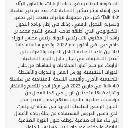
المنظومة الصناعية في دولة الإمارات، والتعاون البنّاء
في إنشاء مركز تمكين الصناعة 4.0. وقد تم طرح سلسلة
'Talk 4.0' كجزء من مجموعة مبادرات تهدف إلى تحفيز
وتسريع التحول الرقمي، وذلك في إطار برنامج التحول
التكنولوجي الذي أطلقه صاحب السمو الشيخ محمد بن
راشد آل مكتوم، نائب رئيس الدولة، رئيس مجلس الوزراء
حاكم دبي، في أكتوبر عام 2022. وتجمع سلسلة 'Talk
4.0' بين قادة الصناعة لتبادل الخبرات والتعرف على
أفضل التطبيقات في مجال حلول الثورة الصناعية
الرابعة، عبر فتح آفاق المحادثات والنقاشات من خلال
الدورات التثقيفية، وورش العمل والندوات والأنشطة
التعليمية الأخرى. وأقيمت النسخة الافتتاحية من سلسلة
Talk 4.0 في مارس 2023 في مركز ايدج للتعلم والابتكار.
وشارك فيها متحدثين بارزين في هذا المجال من
مؤسسات صناعية عالمية، ومنهم نعمان قيصر، مدير
التحول الرقمي لسلسلة التوريد في شركة "يونيلفر"،
الذي ناقش الدروس المستفادة من رحلة ريادة الأعمال
إلى بناء منارات صناعية توظف حلول الثورة الصناعية
الرابعة، والدكتور عمر داويلبيت، مهندس الحلول