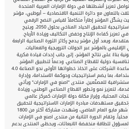
لإمارات العربية المتحدة، وتعزيز التعاون والفرص الجديدة في إطار مذكرة التفاهم الجديدة." وأكد إردم أن MEXT ستواصل تعزيز أنشطتها في دولة الإمارات العربية المتحدة
ت بالتعاون مع دائرة التنمية الاقتصادية – أبوظبي، مؤشر
 التكنولوجي، حيث يشكّل المؤشر إطاراً متكاملاً لقياس النضج الرقمي
واستدامة المصانع وصياغة خارطة طريق للتحول الصناعي، بما يتماشى مع جهود الدولة لتحقيق مستهدفات مبادرة الإمارات الاستراتيجية لتحقيق الحياد المناخي بحلول 2050. ويتيح
 تعزيز كفاءة الإنتاج وخفض التكاليف وزيادة الأرباح.
قدمة. ويعد أول مؤشر يدمج ركائز الثورة الصناعية الرابعة
وحد. تفاصيل مذكرة التفاهم وبموجب مذكرة التفاهم، ستتعاون الوزارة مع MEXT لنشر الوعي الإقليمي بالمؤشر عبر الجولات الترويجية والفعاليات.
ة بناءً على نتائج المؤشر، إلى جانب إحداث قيادة فكرية
 ميزة تنافسية دولية للقطاع الصناعي. ودعماً لتطبيق المؤشر.
ويشكّل المؤشر ركيزة أساسية ضمن استراتيجية الإمارات الوطنية للصناعة والتكنولوجيا المتقدمة، ومبادرة تحويلية مصممة لمساعدة الشركات على اتخاذ خطواتها الأولى نحو الصناعة 4.0
ستدامة، بما يضم استراتيجيات وحوكمة الاستدامة، وإدارة
استشرافية للمصنّعين. منتدى "اصنع في الإمارات" ويأتي
قدمة، لتعزيز نمو وتطور القطاع الصناعي الوطني، وزيادة
ات المحلية، وإبراز مكانة دولة الإمارات كمركز عالمي
 وتحقيق مستهدفات مبادرة الإمارات الاستراتيجية لتحقيق
الحياد المناخي 2050، واستعدادات دولة الإمارات لاستضافة مؤتمر "COP28". وكانت الدورة الأولى من المنتدى قد انعقدت في شهر مايو العام الماضي، وشهدت مشاركة أكثر من 1800
11 مليار درهم إماراتي، لأكثر من 300 منتج جديد يمكن تصنيعه محلياً. وتقام الدورة الثانية من منتدى اصنع في الإمارات
 والمسؤول للطاقة منخفضة الانبعاثات، ويحظى المنتدى بدعم