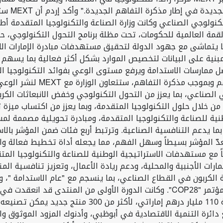
في دولة ا
ولوجي الصناعي وكانت وزارة الصناعة والتكنولوجيا المتقدمة أطلق
الصناعي في فبراير 2023 على هامش القمة العالمية للحكومات، تحت مظلة برنامج التحول
نية على البيانات لتخصيص الموارد بشكل أكثر فعالية بما يسهم في
ل ممارسات الاستدامة ويرفع مستوى الوعي بفوائد التكنولوجيا المت
مع الاستدامة في إطار متكامل م
صناعي، بما يعزز من التحول التكنولوجي وخفض الانبعاثات الكربوني
ج أكثر كفاءة من خلال حلول التكنولوجيا المتقدمة، وبما يعزز من اكتساب
بما يدعم التنافسية الصناعية. وترتبط أربع فئات ضمن المؤشر بالا
 ويعدّ المؤشر بسيطاً وسهل الفهم، مما يجعله أداة تخطيط فعالة و
اً مع مستهدفات الاستراتيجية الوطنية للصناعة والتكنولوجيا المت
ت الأجنبية والمحلية، ودعم ريادة الأعمال، وتعزيز تنافسية المنتج
الة الكربون في القطاع الصناعي، بما ينسجم مع "عام الاستدامة "،
من قادة القطاع الصناعي، وأسفرت عن فرص مشتريات بقيمة 0
مع دائرة التنمية الاقتصادية في أبوظبي، وأدنوك المزود الموثوق