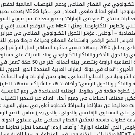
لتسريع التحول التكنولوجي في القطاع الصناعي ودعم التوجهات العالمية لخ
والتكنولوجيا المتقدمة مذكرة 
اليات منتدى "اصنع في الإمارات" بحضور سعادة عمر صوينع السويدي
لاً لقياس النضج الرقمي واستدامة المصانع وصياغة خارطة طريق ل
مستهدفات مبادرة الإمارات الاستراتيجية لتحقيق الحياد المناخي بحلول 2050. ويم
 مراكز التحول الرقمي والتحول الأخضر والابتكار التكنولوجي وبناء القدرات
جهودها للتحول الرقمي والتحول الأخضر ن
لأميري: "ندرك في دولة الإمارات العربية المتحدة الدور الحيوي
لكربونية في القطاع الصناعي، وهو ضمن أولويات وزارة الصناعة وال
الابتكار والتحول الرقمي" وأضافت: هذه الشراكة ستمهد الطريق ل
مثل خطوة مهمة في جهودنا الوطنية للمساعدة في رفع تنافسية ا
لتمكين مختلف الصناعات في جميع أنحاء العالم عبر تسخير التقنيا
بت معاليها عن تفاؤلها بالشراكة كخطوة أولى في سياق المزيد من 
لى المستوى الإقليمي والدولي، والذي يعزز قياس النضج الرقمي 
كنولوجيا المتقدمة خطوات حاسمة لتمكين القطاع الصناعي على مستوى ال
وجي الذي أطلقته الوزارة." وأضاف إردم: "يسعدنا تعزيز تعاوننا مع 
العربية المتحدة من خلال مذكرة التفاهم الموقعة بيننا. تُعتبر MEXT مركزا رائدا للتكنولوج