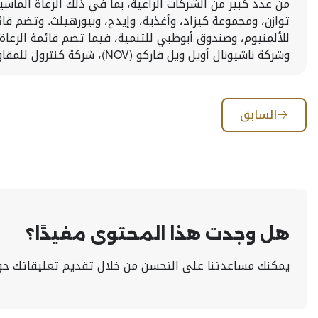
من عدد كبير من الشركات الراعية، بما في ذلك الرعاة الماسيو
توازن، ومجموعة كيزاد، وأغذية، وإيدج، وبيورهيلث. وتضم قائ
للألمنيوم، وصندوق أبوظبي للتنمية، فيما تضم قائمة الرعاة ا
وشركة ناشيونال أويل ويل فاركو (NOV)، شركة كنترول للمقاولات والتجارة الخصوصية (CCTC)، وشركة وذرفورد انترناشونال، وشركة شلمبرجير.
السابق
هل وجدت هذا المحتوى مفيدًا؟
يمكنك مساعدتنا على التحسن من خلال تقديم تعليقاتك حو