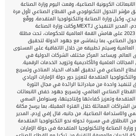
فض الانبعاثات الكربونية الصناعية، وقعت اليوم وزارة الصناعة
تفاهم مع مركز "MEXT" للتكنولوجيا التابع لنقابة صانعي المعادن في تركيا MESS بهدف تطبيق مؤشر التحول التكنولوجي في القطاع الصناعي لأول مرة
، وكيل وزارة الصناعة والتكنولوجيا المتقدمة. ووقّع
مذكرة التفاهم نيابة عن الوزارة طارق الهاشمي، مدير إدارة تبني وتطوير التكنولوجيا، ومثل MEXT في التوقيع السيد إفي إردم، المدير التنفيذي لـMEXT.وكانت وزارة الصناعة
والتكنولوجيا المتقدمة أطلقت بالتعاون مع دائرة التنمية الاقتصادية – أبوظبي، مؤشر التحول التكنولوجي الصناعي في فبراير 2023 على هامش القمة العالمية للحكومات، تحت مظلة
لتحول الصناعي، بما يتماشى مع جهود الدولة لتحقيق
هد توقيع مذكرة التفاهم لنقل المؤشر إلى العالمية وسيتم تطبيقه من خلال الاتفاقية على المستوى
 على مستوى العالم. ويساعد المركز مختلف الشركات الدولية في
حو تطبيقات الثورة الصناعية الرابعة وتتضمن بيئة أعماله أكثر من 50 جهة تعمل في المجالات العلمية والأكاديمية وتزويد الخدمات الرقمية.
 للقطاع الصناعي في تحقيق أهداف الحياد المناخي وتسريع
تكنولوجيا المتقدمة لتعزيز دور دولة الإمارات الريادي
تنفيذ واحدة من مبادراتنا الرائدة في مجال الثورة
لقطاع الصناعي العالمي، وتسريع جهود خفض الانبعاثات
ت المتقدمة وتعزيز كفاءتها وإنتاجيتها، وسنواصل السعي
الشراكات المماثلة خلال الفترة المقبلة، بما يرسخ مكانة
والاستدامة الصناعية. من جانبه، قال إفي إردم، المدير
دولة من الانطلاق في مسيرة تحوله نحو التكنولوجيا المتقدمة
وزارة الصناعة والتكنولوجيا المتقدمة في دولة الإمارات
يا في المنطقة، ويسرنا للغاية مشاركة الخبرات والمعرفة التقنية من تركيا مع القطاع الصناعي