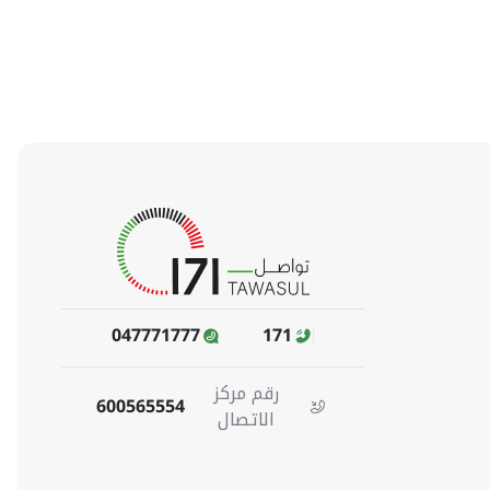
047771777
171
رقم مركز
600565554
الاتصال