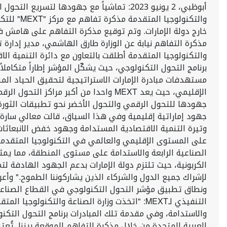
أبوظبي، 2 يونيو 2023: تماشياً مع جهودها 
خارج دولة الإمارات. وتم توقيع مذكرة التفاهم على هامش فع
برنامج التحول التكنولوجي، حيث يشكّل المؤشر إطاراً متكام
الإقليمي، حيث يعد MEXT واحدا من أكبر
جهود إماراتية إقليمية وفي هذا السياق، قالت معالي سارة ا
وتيرة التنمية الاقتصادية المستدامة وجهود خفض الانبعاثات ا
على المستوى الإقليمي والعالمي في التكنولوجيا المتقدمة و
الصناعية الرابعة والاستدامة على مستوى المنطقة، مما ي
الكربونية، حيث تلتزم دولة الإمارات بدعم الجهود الهادفة 
لإشراك جميع الدول والشركاء الذين يشاركوننا الطموح." وأعر
ونطاق تطبيق مؤشر التحول التكنولوجي في القطاع الصناعي ع
التنفيذي لـMEXT: "اتخذت وزارة الصناعة والت
والاستدامة، وفي مقدمة تلك المبادرات برنامج التحول التكنول