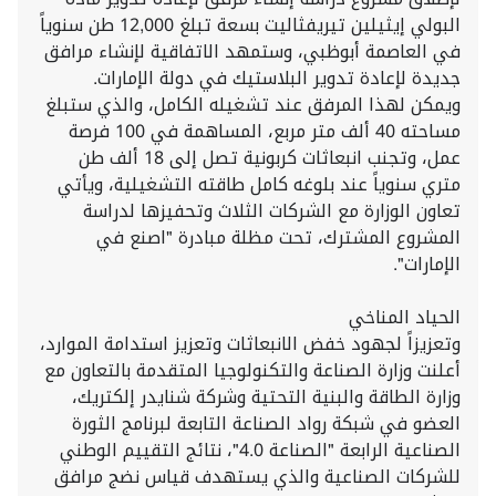
البولي إيثيلين تيريفثاليت بسعة تبلغ 12,000 طن سنوياً
في العاصمة أبوظبي، وستمهد الاتفاقية لإنشاء مرافق
جديدة لإعادة تدوير البلاستيك في دولة الإمارات.
ويمكن لهذا المرفق عند تشغيله الكامل، والذي ستبلغ
مساحته 40 ألف متر مربع، المساهمة في 100 فرصة
عمل، وتجنب انبعاثات كربونية تصل إلى 18 ألف طن
متري سنوياً عند بلوغه كامل طاقته التشغيلية، ويأتي
تعاون الوزارة مع الشركات الثلاث وتحفيزها لدراسة
المشروع المشترك، تحت مظلة مبادرة "اصنع في
الإمارات".
الحياد المناخي
وتعزيزاً لجهود خفض الانبعاثات وتعزيز استدامة الموارد،
أعلنت وزارة الصناعة والتكنولوجيا المتقدمة بالتعاون مع
وزارة الطاقة والبنية التحتية وشركة شنايدر إلكتريك،
العضو في شبكة رواد الصناعة التابعة لبرنامج الثورة
الصناعية الرابعة "الصناعة 4.0"، نتائج التقييم الوطني
للشركات الصناعية والذي يستهدف قياس نضج مرافق