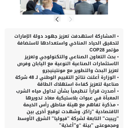
•
المشاركة استهدفت تعزيز جهود دولة الإمارات
لتحقيق الحياد المناخي واستعدادها لاستضافة
مؤتمر COP28
•
بحث التعاون الصناعي والتكنولوجي وتعزيز
الاستثمارات الصناعية النوعية مع اليابان وفرص
تعزيز البحث والتطوير مع مونتينيجرو
•
الوزارة أعلنت نتائج التقييم الوطني لـ 48 شركة
صناعية لتعزيز كفاءة استهلاك الطاقة
•
أصدرت قراراً تنظيمياً بشأن تداول مياه الشرب
المعبأة في عبوات بلاستيكية معاد تدويرها
•
مذكرة تفاهم مع هيئة مناطق رأس الخيمة
الاقتصادية "راكز، وشهدت توقيع أخرى بين
"ريبيت" التابعة لشركة "فيوليا" الشرق الأوسط
ومجموعتي "بيئة “و"أغذية"