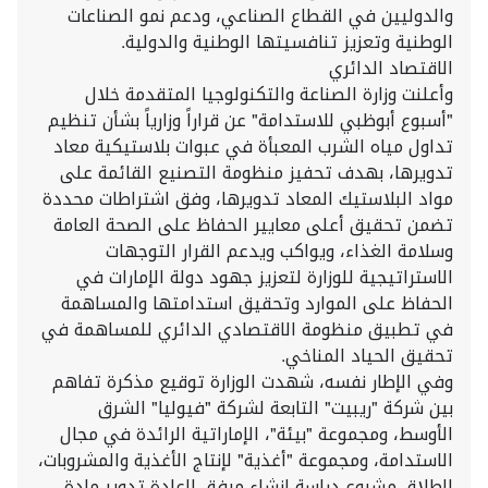
والدوليين في القطاع الصناعي، ودعم نمو الصناعات
الوطنية وتعزيز تنافسيتها الوطنية والدولية.
الاقتصاد الدائري
وأعلنت وزارة الصناعة والتكنولوجيا المتقدمة خلال
"أسبوع أبوظبي للاستدامة" عن قراراً وزارياً بشأن تنظيم
تداول مياه الشرب المعبأة في عبوات بلاستيكية معاد
تدويرها، بهدف تحفيز منظومة التصنيع القائمة على
مواد البلاستيك المعاد تدويرها، وفق اشتراطات محددة
تضمن تحقيق أعلى معايير الحفاظ على الصحة العامة
وسلامة الغذاء، ويواكب ويدعم القرار التوجهات
الاستراتيجية للوزارة لتعزيز جهود دولة الإمارات في
الحفاظ على الموارد وتحقيق استدامتها والمساهمة
في تطبيق منظومة الاقتصادي الدائري للمساهمة في
تحقيق الحياد المناخي.
وفي الإطار نفسه، شهدت الوزارة توقيع مذكرة تفاهم
بين شركة "ريبيت" التابعة لشركة "فيوليا" الشرق
الأوسط، ومجموعة "بيئة"، الإماراتية الرائدة في مجال
الاستدامة، ومجموعة "أغذية" لإنتاج الأغذية والمشروبات،
لإطلاق مشروع دراسة إنشاء مرفق لإعادة تدوير مادة