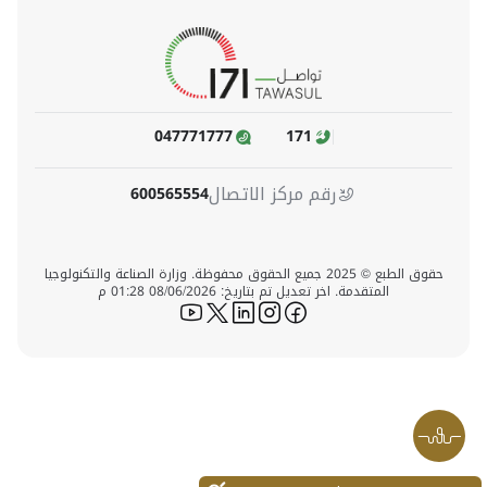
047771777
171
رقم مركز الاتصال
600565554
حقوق الطبع © 2025 جميع الحقوق محفوظة. وزارة الصناعة والتكنولوجيا
المتقدمة. اخر تعديل تم بتاريخ: 08/06/2026 01:28 م
icon-youtube
icon-twitter
icon-linkedin
icon-instagram
icon-facebook