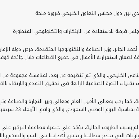
صادي بين دول مجلس التعاون الخليجي ضرورة ملحة
مجلس فرصة للاستفادة من الابتكارات والتكنولوجي المتطورة
أحمد الجابر، وزير الصناعة والتكنولوجيا المتقدمة، حرص دولة الإم
 لضمان استمرارية الأعمال في جميع القطاعات خلال جائحة كوفيد-9
يه للاجتماع الـ47 للجنة التعاون الصناعي الخليجي، والذي تم تنظيمه عن بعد، لمناقش
يف تقنيات الثورة الصناعية الرابعة في تحقيق التقدم والارتقاء بال
ة، كما رحب بمعالي الأمين العام ومعالي وزير التجارة والصناعة وت
ة اليوم الوطني السعودي والذي وافق الأربعاء 23 سبتمبر 2020.
لم بسبب الظروف الحالية، تؤكد على حتمية مضاعفة التركيز على 
فيد-19، آخذين في الاعتبار الأولويات التي تخدم مصالحنا وتحقق أهدافنا في النمو