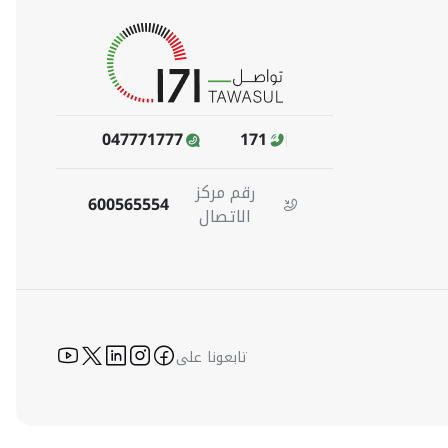
047771777
171
رقم مركز
600565554
الاتصال
-youtube
icon-twitter
icon-linkedin
icon-instagram
icon-facebook
تابعونا على