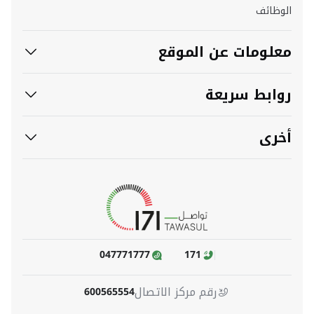
الوظائف
معلومات عن الموقع
روابط سريعة
أخرى
047771777
171
رقم مركز الاتصال
600565554