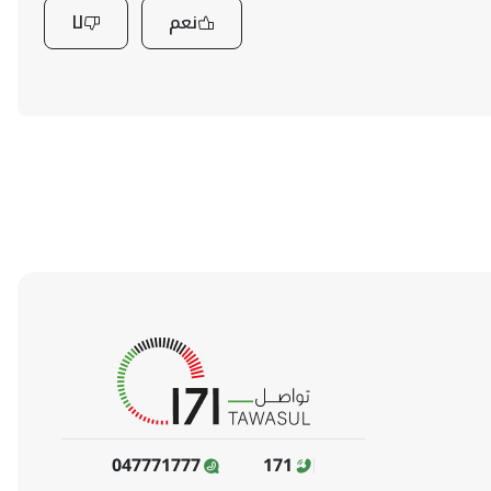
نعم
لا
047771777
171