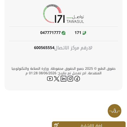
047771777
171
رقم مركز الاتصال
600565554
حقوق الطبع © 2025 جميع الحقوق محفوظة. وزارة الصناعة والتكنولوجيا
المتقدمة. اخر تعديل تم بتاريخ: 08/06/2026 01:28 م
icon-youtube
icon-twitter
icon-linkedin
icon-instagram
icon-facebook
لغة الإشارة