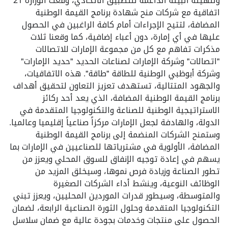
ولتهيئة البيئة الداعمة للتطبيق الاتحادي، وقعت الوزارة 21
اتفاقية مع شركات منح شهادة برنامج القيمة الوطنية
المضافة، لتتيح الإجراءات أمام كافة الراغبين في الحصول
عليها في أي إمارة، دون أعباء إضافية، كما وقعنا ثلاث
مذكرات تفاهم مع كل من مجموعة الإمارات للاتصالات
"اتصالات" وشركة الإمارات لصناعات الحديد "حديد الإمارات"
وشركة أبوظبي الوطنية للطاقة "طاقة". هذه الاتفاقيات،
والجهود المتتالية، تستهدف تعزيز التعاون لتحقيق أهداف
برنامج القيمة الوطنية المضافة، الذي يعد أحد ركائز
الاستراتيجية الوطنية للصناعة والتكنولوجيا المتقدمة في
الدولة، والهادفة لجعل الإمارات مركزاً صناعياً إقليميا وعالميا.
وستمنح الشركات المنضمة إلى برنامج القيمة الوطنية
المضافة، الأولوية في مشترياتها للصناعيين في الإمارات بما
يسهم في إعادة توجيه الإنفاق للسوق المحلي ويعزز من
تطور الصناعة وزيادة فرص نموها، وسيخلق المزيد من
الوظائف النوعية، وينشط أداء الشركات الصغيرة
والمتوسطة، وسيطور قدرات الموردين المحليين، ويعزز تبني
التكنولوجيا المتقدمة وحلول الثورة الصناعية الرابعة، لضمان
الحصول على منتجات وخدمات بجودة عالية مع ضمان سلاسل