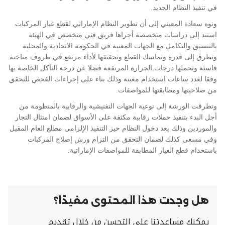
في تنفيذ النظام الجديد.
ونوه سعادة المعيني إلى أن تطوير النظام الإماراتي لقطع غيار المركبات
استند إلى دراسات متخصصة أجراها فريق فني متخصص في الهيئة
بالتنسيق والتكامل مع الجهات المعنية في الحكومة الاتحادية والمحلية
وتطرق إلى قدرة وتماسك القطع وتحقيقها لأداء مرتفع في ظروف مناخية
قاسية وتحملها درجات الحرارة المرتفعة فضلا عن درجة التآكل الخاصة بها
وفقا لعدد ساعات استخدام معينة وذلك بناء على إجراءات الفحص للتحقق
من صلاحيتها ومطابقتها للمواصفات.
وتطرقت الورشة إلى توعية الجهات التفتيشية والرقابية بالمنظومة من
أجل البدء بتنفيذ حملات رقابية مكثفة على الأسواق لضمان امتثال التجار
والموردين وذلك بعد دخول النظام حيز التنفيذ الإلزامي مطلع العام المقبل
وفي مسعى كذلك لضمان التحقق من التزام ورش إصلاح المركبات
باستخدام قطع الغيار المطابقة للمواصفات الإماراتية.
هل وجدت هذا المحتوى مفيدًا؟
يمكنك مساعدتنا على التحسن من خلال تقديم