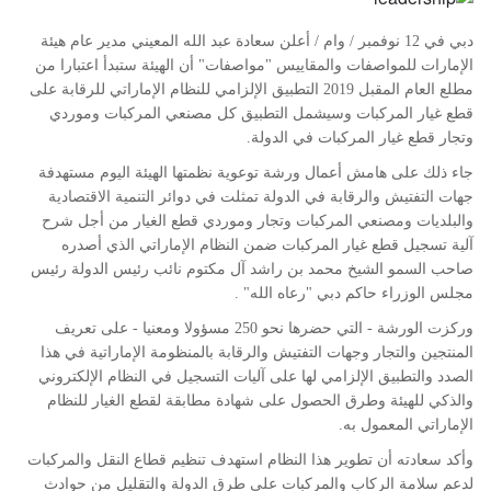
دبي في 12 نوفمبر / وام / أعلن سعادة عبد الله المعيني مدير عام هيئة
الإمارات للمواصفات والمقاييس "مواصفات" أن الهيئة ستبدأ اعتبارا من
مطلع العام المقبل 2019 التطبيق الإلزامي للنظام الإماراتي للرقابة على
قطع غيار المركبات وسيشمل التطبيق كل مصنعي المركبات وموردي
وتجار قطع غيار المركبات في الدولة.
جاء ذلك على هامش أعمال ورشة توعوية نظمتها الهيئة اليوم مستهدفة
جهات التفتيش والرقابة في الدولة تمثلت في دوائر التنمية الاقتصادية
والبلديات ومصنعي المركبات وتجار وموردي قطع الغيار من أجل شرح
آلية تسجيل قطع غيار المركبات ضمن النظام الإماراتي الذي أصدره
صاحب السمو الشيخ محمد بن راشد آل مكتوم نائب رئيس الدولة رئيس
مجلس الوزراء حاكم دبي "رعاه الله" .
وركزت الورشة - التي حضرها نحو 250 مسؤولا ومعنيا - على تعريف
المنتجين والتجار وجهات التفتيش والرقابة بالمنظومة الإماراتية في هذا
الصدد والتطبيق الإلزامي لها على آليات التسجيل في النظام الإلكتروني
والذكي للهيئة وطرق الحصول على شهادة مطابقة لقطع الغيار للنظام
الإماراتي المعمول به.
وأكد سعادته أن تطوير هذا النظام استهدف تنظيم قطاع النقل والمركبات
لدعم سلامة الركاب والمركبات على طرق الدولة والتقليل من حوادث