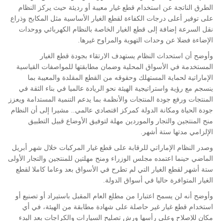
الطرق الناتجة عن استخدام قطع غيار معيبة أو رديئة حيث يركز النظام
على توفير أعلى درجات الكفاءة لقطع الغيار الأساسية مثل المكابح وذراع
نقل السرعة إضافة إلى قطع الغيار الخاصة بالنظام الكهربائي ووحدات
الإضاءة فضلا عن وحدات التهوية والمراوح غيرها.
وأوضح أن استحداث النظام يستهدف الارتقاء بجودة قطع الغيار
المستخدمة في الأسواق المحلية وضمان مطابقتها للمواصفات القياسية
الإماراتية لحماية المستهلك وحقوقه من القطع المقلدة والمعيبة بما
ينسجم مع رؤية واستراتيجية الهيئة نحو الريادة عالميا في بناء الثقة في
المنتجات ورفع جودة المنتجات والأنظمة بما يدعم التنمية المستدامة ويعزز
جودة الحياة ومكانة الدولة كمركز اقتصادي عالمي.. مشيرا إلى أن النظام
منح المنتجين والتجار والموردين مهلة لتوفيق الأوضاع قبيل التطبيق
الإلزامي مدتها ستة أشهر.
وصدر النظام الإماراتي للرقابة على قطع غيار المركبات خلال شهر أبريل
الماضي حينما اعتمده مجلس الوزراء ومنح مهلتين للمنتجين والتجار الأولى
ستة أشهر لقطع الغيار التي لم تطرح في الأسواق بعد وعاما كاملا لقطع
الغيار المتوافرة حاليا في أسواق الدولة.
وأوضح أنه لن يسمح اعتبارا من مطلع العام المقبل باستيراد أو تصنيع أو
استخدام قطع غيار غير حاصلة على شهادة مطابقة من الهيئة، في أي
مكان للإصلاح وعلى رأسها ورش تصليح السيارات والكراجات بعد البدء