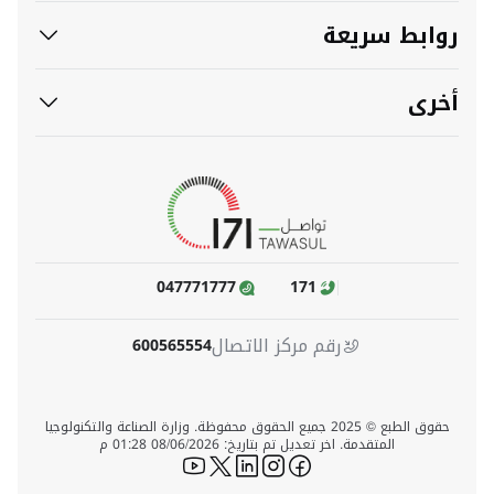
وابط سريعة
خرى
047771777
171
رقم مركز الاتصال
600565554
حقوق الطبع © 2025 جميع الحقوق محفوظة. وزارة الصناعة والتكنولوجيا
المتقدمة. اخر تعديل تم بتاريخ: 08/06/2026 01:28 م
icon-youtube
icon-twitter
icon-linkedin
icon-instagram
icon-facebook