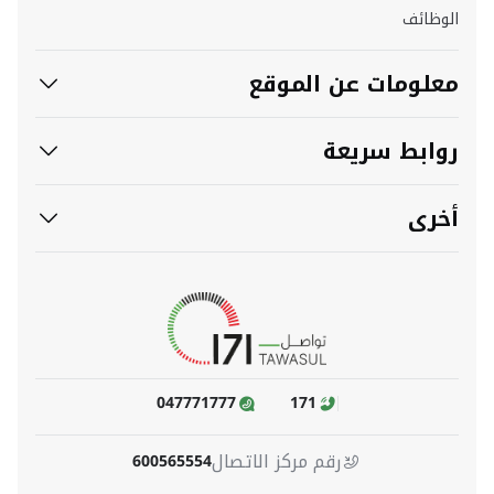
وظائف
علومات عن الموقع
وابط سريعة
خرى
047771777
171
رقم مركز الاتصال
600565554